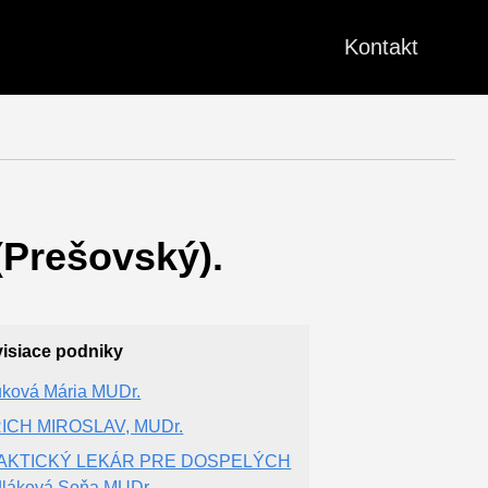
Kontakt
(Prešovský).
isiace podniky
uková Mária MUDr.
ICH MIROSLAV, MUDr.
AKTICKÝ LEKÁR PRE DOSPELÝCH
láková Soňa MUDr.