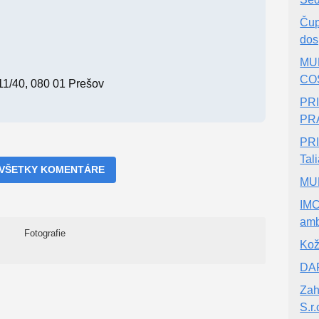
Čup
dos
MUD
CO
11/40, 080 01 Prešov
PR
PR
PRI
Tal
 VŠETKY KOMENTÁRE
MUD
IMC
amb
Fotografie
Kož
DAP
Zah
S.r.