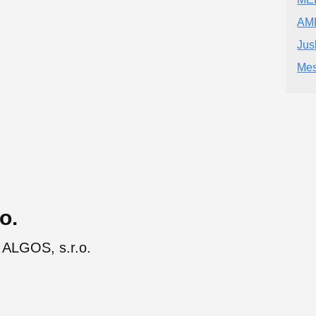
AM
Jus
Mes
o.
 ALGOS, s.r.o.