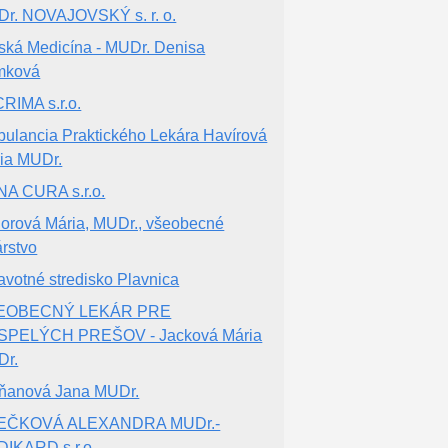
r. NOVAJOVSKÝ s. r. o.
ská Medicína - MUDr. Denisa
mková
RIMA s.r.o.
ulancia Praktického Lekára Havírová
ia MUDr.
A CURA s.r.o.
orová Mária, MUDr., všeobecné
árstvo
avotné stredisko Plavnica
EOBECNÝ LEKÁR PRE
SPELÝCH PREŠOV - Jacková Mária
Dr.
ňanová Jana MUDr.
EČKOVÁ ALEXANDRA MUDr.-
IKARD s.r.o.