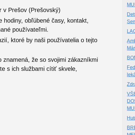
MUD
r v Prešov (Prešovský)
Det
e hodiny, obľúbené časy, kontakt,
Se
nané používateľmi.
LAC
í, ktoré by naši používatelia o tejto
Amb
Már
BON
o znamená, že so svojimi zákazníkmi
Fed
 s ich službami cítiť skvele,
lek
Zdr
VŠ
DO
MU
Hut
BR
MED