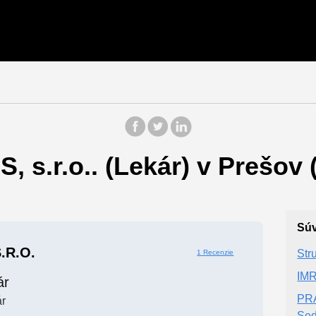
 s.r.o.. (Lekár) v Prešov 
Súv
.r.o.
Str
1 Recenzie
IMR
ár
PR
r
Sed