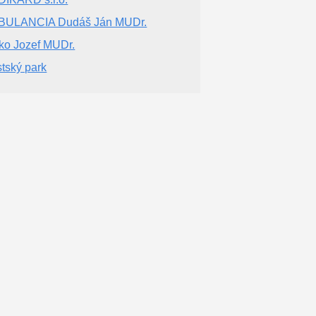
BULANCIA Dudáš Ján MUDr.
ko Jozef MUDr.
tský park