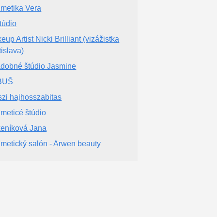
metika Vera
túdio
up Artist Nicki Brilliant (vizážistka
tislava)
dobné štúdio Jasmine
BUŠ
szi hajhosszabitas
meticé štúdio
eníková Jana
metický salón - Arwen beauty