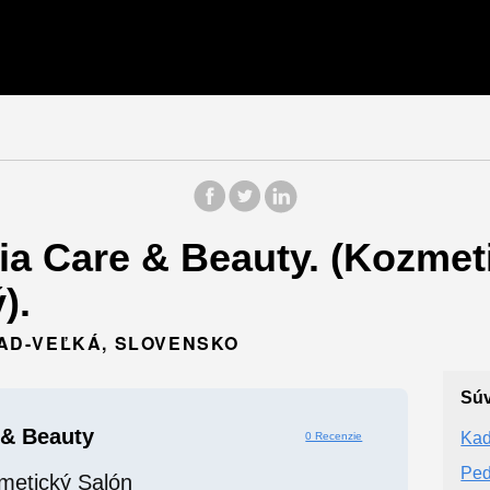
ia Care & Beauty. (Kozmet
).
PRAD-VEĽKÁ, SLOVENSKO
Súv
 & Beauty
Kad
0 Recenzie
Ped
metický Salón