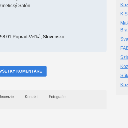
Koz
zmetický Salón
K S
Make
Bra
058 01 Poprad-Veľká, Slovensko
Sva
FA
Szi
Koz
 VŠETKY KOMENTÁRE
Súk
Koz
Recenzie
Kontakt
Fotografie