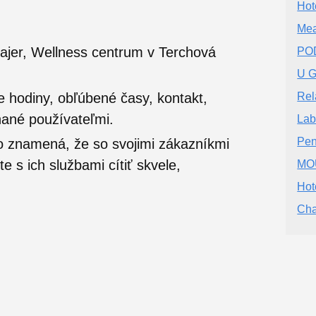
Hot
Mea
ajer, Wellness centrum v Terchová
PO
U G
e hodiny, obľúbené časy, kontakt,
Rel
nané používateľmi.
Lab
Pen
o znamená, že so svojimi zákazníkmi
 s ich službami cítiť skvele,
MO
Hot
Cha