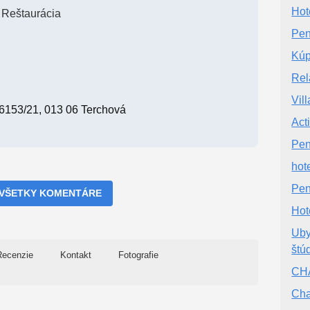
Hot
Reštaurácia
Pen
Kúp
Rel
Vil
16153/21, 013 06 Terchová
Act
Pen
hot
Pe
 VŠETKY KOMENTÁRE
Hot
Uby
štú
Recenzie
Kontakt
Fotografie
CH
Cha