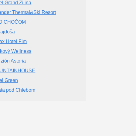
el Grand Žilina
nder Thermal&Ski Resort
D CHOČOM
ajdoša
ax Hotel Fim
kový Wellness
zión Astoria
UNTAINHOUSE
el Green
ta pod Chlebom