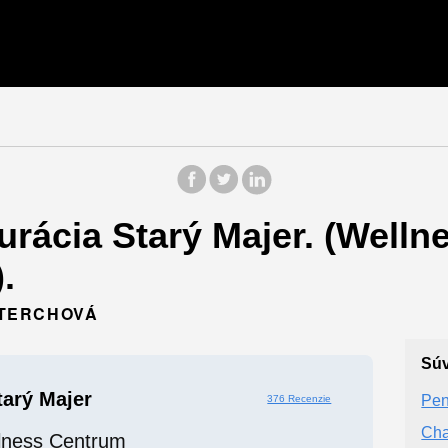
rácia Starý Majer. (Welln
.
6 TERCHOVÁ
Súv
tarý Majer
Pen
376 Recenzie
Cha
lness Centrum