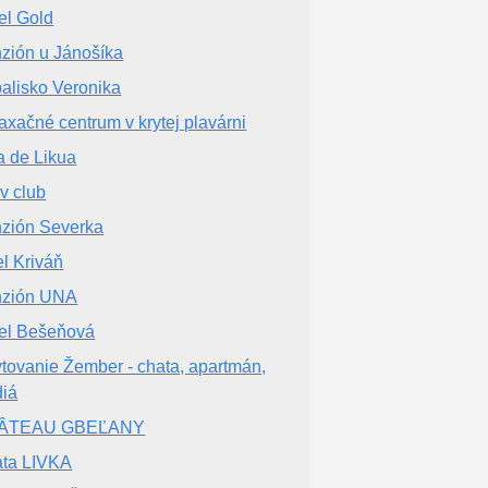
el Gold
zión u Jánošíka
alisko Veronika
axačné centrum v krytej plavárni
la de Likua
iv club
zión Severka
el Kriváň
nzión UNA
el Bešeňová
tovanie Žember - chata, apartmán,
diá
ÂTEAU GBEĽANY
ta LIVKA