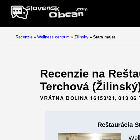
Recenzie
»
Wellness centrum
»
Zilinsky
»
Stary majer
Recenzie na Reštau
Terchová (Žilinský)
VRÁTNA DOLINA 16153/21, 013 0
Reštaurácia S
Wel