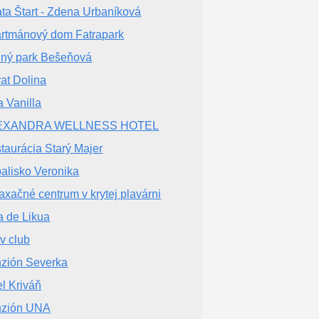
ta Štart - Zdena Urbaníková
rtmánový dom Fatrapark
ný park Bešeňová
vat Dolina
a Vanilla
EXANDRA WELLNESS HOTEL
taurácia Starý Majer
alisko Veronika
axačné centrum v krytej plavárni
la de Likua
iv club
zión Severka
el Kriváň
nzión UNA