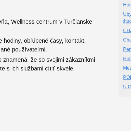
Hot
Uby
yňa, Wellness centrum v Turčianske
štú
CH
e hodiny, obľúbené časy, kontakt,
Cha
nané používateľmi.
Pen
Hot
o znamená, že so svojimi zákazníkmi
 s ich službami cítiť skvele,
Mea
PO
U G