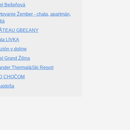
el Bešeňová
tovanie Žember - chata, apartmán,
diá
ÂTEAU GBEĽANY
ta LIVKA
zión v doline
el Grand Žilina
nder Thermal&Ski Resort
D CHOČOM
ajdoša