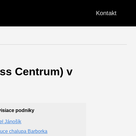
Kontakt
ess Centrum) v
isiace podniky
el Jánošík
uce chalupa Barborka