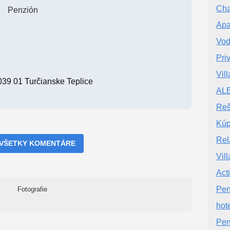
Cha
Penzión
Apa
Vod
Pri
Vill
039 01 Turčianske Teplice
AL
Reš
Kúp
Rel
 VŠETKY KOMENTÁRE
Vil
Act
Pen
Fotografie
hot
Pe