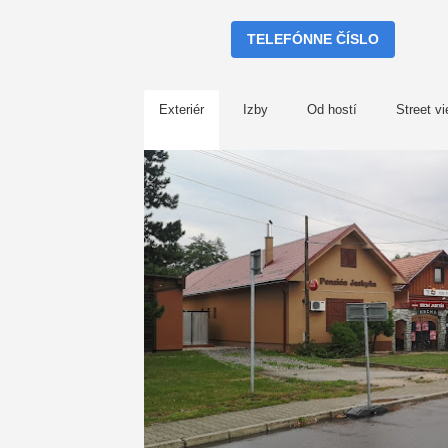
TELEFÓNNE ČÍSLO
Exteriér
Izby
Od hostí
Street v