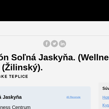
ón Soľná Jaskyňa. (Welln
(Žilinský).
SKE TEPLICE
Súv
á Jaskyňa
Hot
40 Recenzie
Kys
lness Centrum