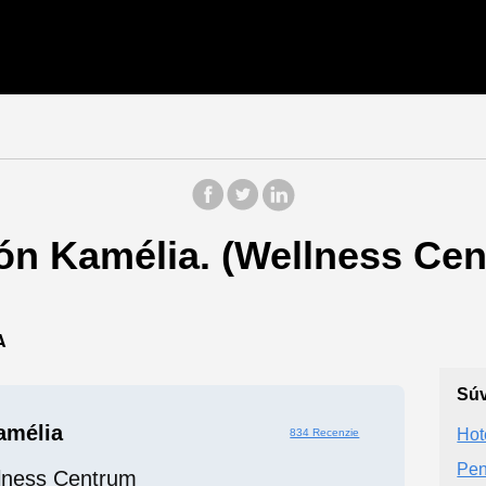
n Kamélia. (Wellness Cent
A
Súv
amélia
Hot
834 Recenzie
Pen
lness Centrum