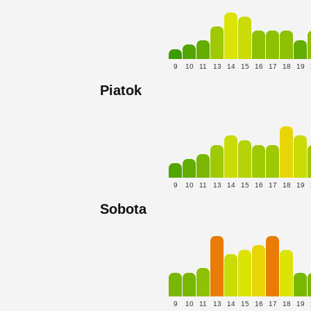
9
10
11
13
14
15
16
17
18
19
Piatok
9
10
11
13
14
15
16
17
18
19
Sobota
9
10
11
13
14
15
16
17
18
19