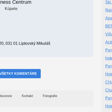
lness Centrum
Ski
Kúpele
Rel
Apa
BE
Vil
Act
0, 031 01 Liptovský Mikuláš
Pen
hot
Pe
 VŠETKY KOMENTÁRE
Hot
CH
Cha
Recenzie
Kontakt
Fotografie
Pen
Hot