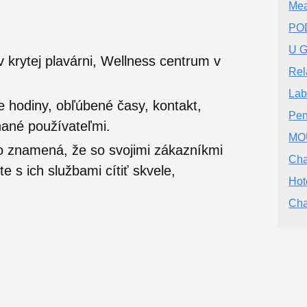
Mea
PO
U G
 krytej plavárni, Wellness centrum v
Rel
Lab
e hodiny, obľúbené časy, kontakt,
Pen
nané používateľmi.
MO
o znamená, že so svojimi zákazníkmi
Cha
 s ich službami cítiť skvele,
Hot
Cha