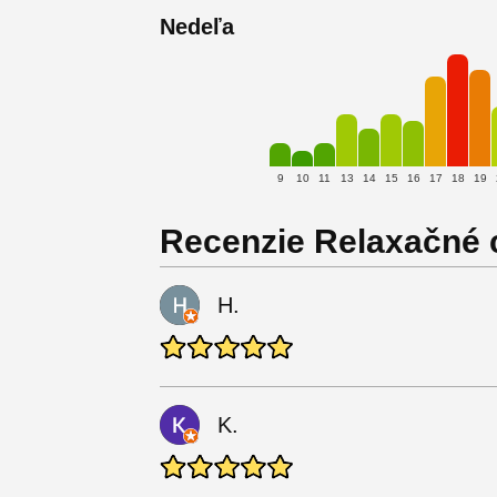
Nedeľa
9
10
11
13
14
15
16
17
18
19
Recenzie Relaxačné c
H.
K.