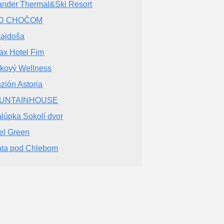
nder Thermal&Ski Resort
D CHOČOM
ajdoša
ax Hotel Fim
kový Wellness
zión Astoria
UNTAINHOUSE
lúpka Sokolí dvor
el Green
ta pod Chlebom