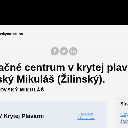
jaskyna sauna
čné centrum v krytej plav
ký Mikuláš (Žilinský).
PTOVSKÝ MIKULÁŠ
Súv
Uby
9 Recenzie
 Krytej Plavárni
3 Komentáre
štú