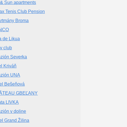
 & Sun apartments
ax Tenis Club Pension
rtmány Broma
NCO
la de Likua
iv club
zión Severka
el Kriváň
nzión UNA
el Bešeňová
ÂTEAU GBEĽANY
ta LIVKA
zión v doline
el Grand Žilina