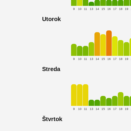
9
10
11
13
14
15
16
17
18
19
Utorok
9
10
11
13
14
15
16
17
18
19
Streda
9
10
11
13
14
15
16
17
18
19
Štvrtok