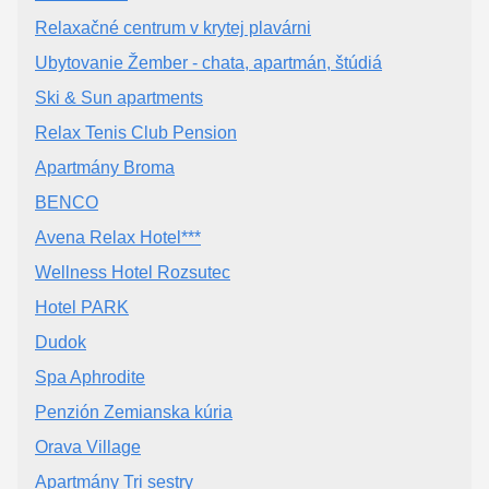
Relaxačné centrum v krytej plavárni
Ubytovanie Žember - chata, apartmán, štúdiá
Ski & Sun apartments
Relax Tenis Club Pension
Apartmány Broma
BENCO
Avena Relax Hotel***
Wellness Hotel Rozsutec
Hotel PARK
Dudok
Spa Aphrodite
Penzión Zemianska kúria
Orava Village
Apartmány Tri sestry