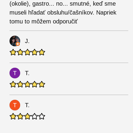
(okolie), gastro... no... smutné, keď sme
museli hľadať obsluhu/čašníkov. Napriek
tomu to môžem odporučiť
J.
T.
T.