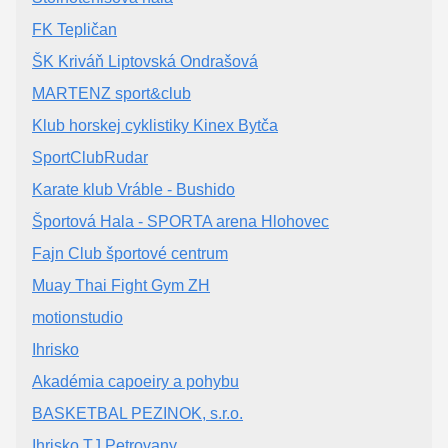
FK Tepličan
ŠK Kriváň Liptovská Ondrašová
MARTENZ sport&club
Klub horskej cyklistiky Kinex Bytča
SportClubRudar
Karate klub Vráble - Bushido
Športová Hala - SPORTA arena Hlohovec
Fajn Club športové centrum
Muay Thai Fight Gym ZH
motionstudio
Ihrisko
Akadémia capoeiry a pohybu
BASKETBAL PEZINOK, s.r.o.
Ihrisko TJ Petrovany