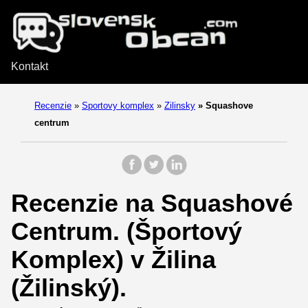
Kontakt
Recenzie
»
Sportovy komplex
»
Zilinsky
»
Squashove
centrum
Recenzie na Squashové
Centrum. (Športový
Komplex) v Žilina
(Žilinský).