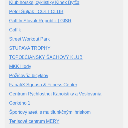
Klub horskej cyklistiky Kinex Bytča
Peter Šutjak - COLT CLUB
Golf In Slovak Republic | GISR
Golfik
Street Workout Park
STUPAVA TROPHY
TOPOĽČIANSKY ŠACHOVÝ KLUB
MKK Hody
Požičovňa bicyklov
FanatiX Squash & Fitness Center
Centrum Rýchlostnej Kanoistiky a Veslovania
Gorkého 1
Športový areál s multifunkčným ihriskom
Tenisové centrum MERY