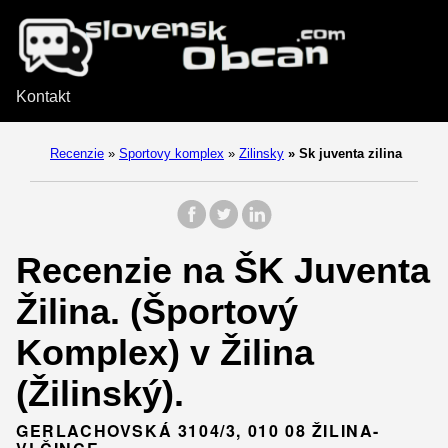
Kontakt
Recenzie
»
Sportovy komplex
»
Zilinsky
»
Sk juventa zilina
Recenzie na ŠK Juventa
Žilina. (Športový
Komplex) v Žilina
(Žilinský).
GERLACHOVSKÁ 3104/3, 010 08 ŽILINA-