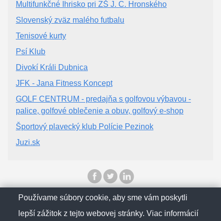
Multifunkčné Ihrisko pri ZŠ J. C. Hronského
Slovenský zväz malého futbalu
Tenisové kurty
Psí Klub
Divokí Králi Dubnica
JFK - Jana Fitness Koncept
GOLF CENTRUM - predajňa s golfovou výbavou -
palice, golfové oblečenie a obuv, golfový e-shop
Športový plavecký klub Polície Pezinok
Juzi.sk
Používame súbory cookie, aby sme vám poskytli
© SlovenskObcan 2025
lepší zážitok z tejto webovej stránky. Viac informácií