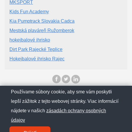
MKŠPORT
Kids Fun Academy
Kia Pumptrack Slovakia Cadca
Mestská plaváreň Ružomberok
hokejbalové ihrisko
Dirt Park Rajecké Teplice
Hokejbalové ihrisko Rajec
Používame súbory cookie, aby sme vám poskytli
© SlovenskObcan 2025
lepší zážitok z tejto webovej stránky. Viac informácií
nájdete v našich
zásadách ochrany osobných
Zásady ochrany osobných údajov
údajov
Kontakt