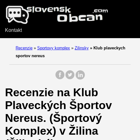
Kontakt
Recenzie
»
Sportovy komplex
»
Zilinsky
»
Klub plaveckych
sportov nereus
Recenzie na Klub
Plaveckých Športov
Nereus. (Športový
Komplex) v Žilina