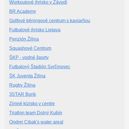
Workoutové ihrisko v Závodí
BR Academy
Golfové tréningové centrum s kaviarňou
Futbalové ihrisko Lietava
Penzión Žilina
Squashové Centrum
ŠKP - vodné športy
Futbalový Štadión Svrčinovec
ŠK Juventa Žilina
Rugby Žilina
3STAR Borik
Zimné klzisko v centre
Triatlon team Dolný Kubín
Ondrej Cibak's water areal