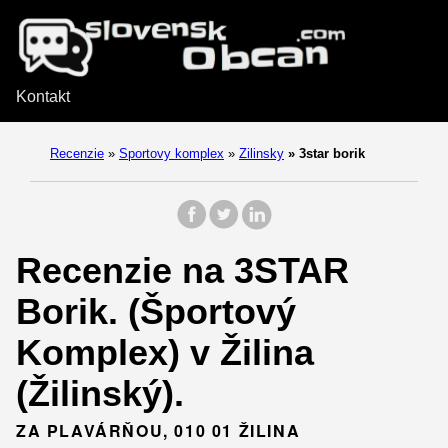
Kontakt
Recenzie
»
Sportovy komplex
»
Zilinsky
»
3star borik
Recenzie na 3STAR
Borik. (Športový
Komplex) v Žilina
(Žilinský).
ZA PLAVÁRŇOU, 010 01 ŽILINA