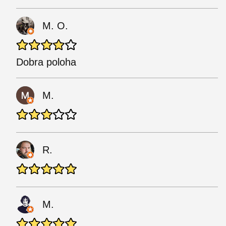
M. O.
Dobra poloha
M.
R.
M.