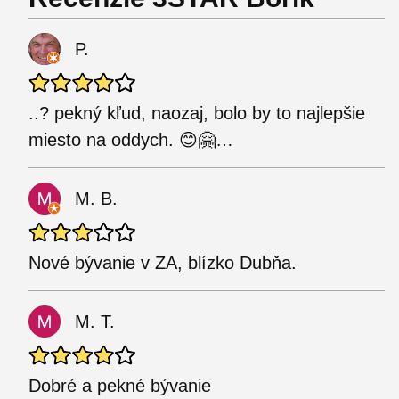
P.
..? pekný kľud, naozaj, bolo by to najlepšie
miesto na oddych. 😊🤗…
M. B.
Nové bývanie v ZA, blízko Dubňa.
M. T.
Dobré a pekné bývanie