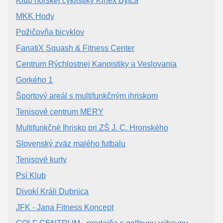
Klub horskej cyklistiky Kinex Bytča
MKK Hody
Požičovňa bicyklov
FanatiX Squash & Fitness Center
Centrum Rýchlostnej Kanoistiky a Veslovania
Gorkého 1
Športový areál s multifunkčným ihriskom
Tenisové centrum MERY
Multifunkčné Ihrisko pri ZŠ J. C. Hronského
Slovenský zväz malého futbalu
Tenisové kurty
Psí Klub
Divokí Králi Dubnica
JFK - Jana Fitness Koncept