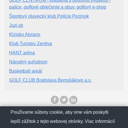
GOLF CENTRUM - predajňa s golfovou výbavou -
palice, golfové oblečenie a obuv, golfový e-shop
Športový plavecký klub Polície Pezinok
Juzi.sk
Klzisko Alviano
Klub Turistov Zentiva
HANT aréna
Národný guľodrom
Basketball areál
GOLF CLUB Bratislava Bernolákovo a.s.
Používame súbory cookie, aby sme vám poskytli
© SlovenskObcan 2025
lepší zážitok z tejto webovej stránky. Viac informácií