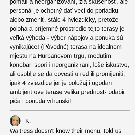
pomalí a neorganizovaní, zlá skúsenosť, ale
personál je ochotný dať veci do poriadku
alebo zmeniť, stále 4 hviezdičky, pretože
poloha a príjemné prostredie tejto terasy je
veľká výhoda - výber nápojov a ponuka sú
vynikajúce! (Pôvodné) terasa na idealnom
mjestu na Hurbanovom trgu, međutim
konobari spori i neorganizirani, loše iskustvo,
ali osoblje se da dovesti u red ili promijeniti,
ipak 4 zvjezdice jer je položaj i ugodan
ambijent ove terase velika prednost- odabir
pića i ponuda vrhunski!
K.
Waitress doesn't know their menu, told us