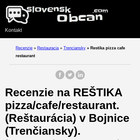
Kontakt
Recenzie
»
Restauracia
»
Trenciansky
»
Restika pizza cafe
restaurant
Recenzie na REŠTIKA
pizza/cafe/restaurant.
(Reštaurácia) v Bojnice
(Trenčiansky).