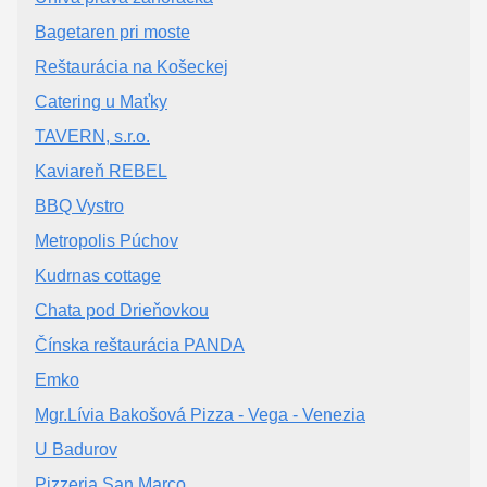
Bagetaren pri moste
Reštaurácia na Košeckej
Catering u Maťky
TAVERN, s.r.o.
Kaviareň REBEL
BBQ Vystro
Metropolis Púchov
Kudrnas cottage
Chata pod Drieňovkou
Čínska reštaurácia PANDA
Emko
Mgr.Lívia Bakošová Pizza - Vega - Venezia
U Badurov
Pizzeria San Marco