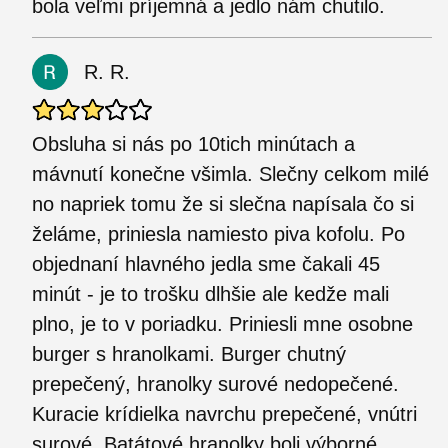
bola veľmi príjemná a jedlo nám chutilo.
R. R.
Obsluha si nás po 10tich minútach a
mávnutí konečne všimla. Slečny celkom milé
no napriek tomu že si slečna napísala čo si
želáme, priniesla namiesto piva kofolu. Po
objednaní hlavného jedla sme čakali 45
minút - je to trošku dlhšie ale kedže mali
plno, je to v poriadku. Priniesli mne osobne
burger s hranolkami. Burger chutný
prepečený, hranolky surové nedopečené.
Kuracie krídielka navrchu prepečené, vnútri
surové. Batátové hranolky boli výborné.