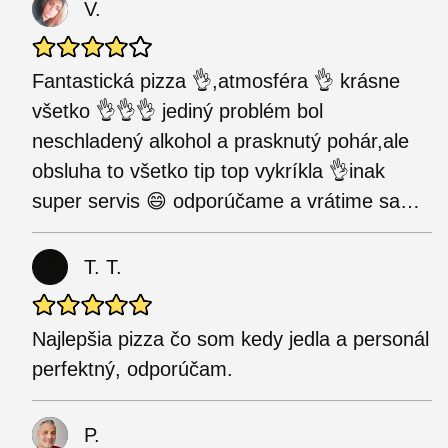
V.
Fantastická pizza 👌,atmosféra 👌 krásne
všetko 👌👌👌 jediný problém bol
neschladený alkohol a prasknutý pohár,ale
obsluha to všetko tip top vykríkla 👌inak
super servis 😄 odporúčame a vrátime sa…
T. T.
Najlepšia pizza čo som kedy jedla a personál
perfektný, odporúčam.
P.