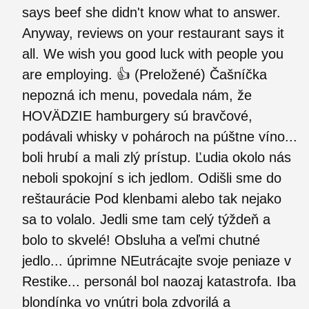
says beef she didn't know what to answer.
Anyway, reviews on your restaurant says it
all. We wish you good luck with people you
are employing. 👍 (Preložené) Čašníčka
nepozná ich menu, povedala nám, že
HOVÄDZIE hamburgery sú bravčové,
podávali whisky v pohároch na púštne víno...
boli hrubí a mali zlý prístup. Ľudia okolo nás
neboli spokojní s ich jedlom. Odišli sme do
reštaurácie Pod klenbami alebo tak nejako
sa to volalo. Jedli sme tam celý týždeň a
bolo to skvelé! Obsluha a veľmi chutné
jedlo... úprimne NEutrácajte svoje peniaze v
Restike... personál bol naozaj katastrofa. Iba
blondínka vo vnútri bola zdvorilá a