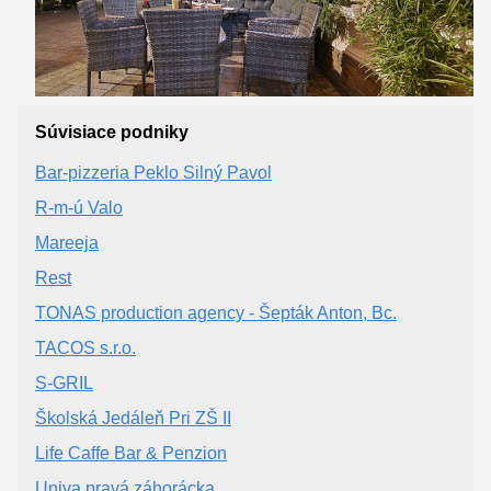
Súvisiace podniky
Bar-pizzeria Peklo Silný Pavol
R-m-ú Valo
Mareeja
Rest
TONAS production agency - Šepták Anton, Bc.
TACOS s.r.o.
S-GRIL
Školská Jedáleň Pri ZŠ II
Life Caffe Bar & Penzion
Univa pravá záhorácka