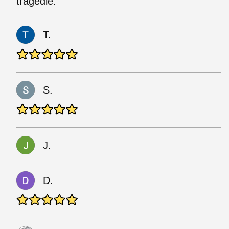
tragédie.
T.
S.
J.
D.