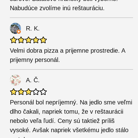
Nabudúce zvolíme inú reštauráciu.
R. K.
Velmi dobra pizza a prijemne prostredie. A
prijemny personál.
A. Č.
Personál bol nepríjemný. Na jedlo sme veľmi
dlho čakali, napriek tomu, že v reštaurácii
nebolo veľa ľudí. Ceny sú taktiež príliš
vysoké. Avšak napriek všetkému jedlo stálo