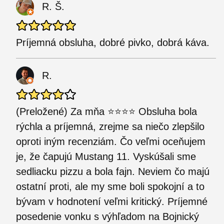
R. Š.
Príjemná obsluha, dobré pivko, dobrá káva.
R.
(Preložené) Za mňa ⭐️⭐️⭐️⭐️ Obsluha bola
rýchla a príjemná, zrejme sa niečo zlepšilo
oproti iným recenziám. Čo veľmi oceňujem
je, že čapujú Mustang 11. Vyskúšali sme
sedliacku pizzu a bola fajn. Neviem čo majú
ostatní proti, ale my sme boli spokojní a to
bývam v hodnotení veľmi kritický. Príjemné
posedenie vonku s výhľadom na Bojnický