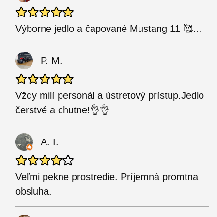
Výborne jedlo a čapované Mustang 11 🥰…
P. M.
Vždy milí personál a ústretový prístup.Jedlo
čerstvé a chutne!👌👌
A. I.
Veľmi pekne prostredie. Príjemná promtna
obsluha.