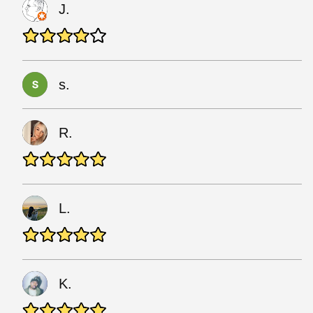
J.
s.
R.
L.
K.