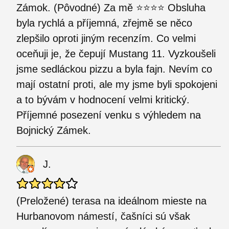
Zámok. (Pôvodné) Za mě ⭐️⭐️⭐️⭐️ Obsluha
byla rychlá a příjemná, zřejmě se něco
zlepšilo oproti jiným recenzím. Co velmi
oceňuji je, že čepují Mustang 11. Vyzkoušeli
jsme sedláckou pizzu a byla fajn. Nevím co
mají ostatní proti, ale my jsme byli spokojeni
a to bývám v hodnocení velmi kritický.
Příjemné posezení venku s výhledem na
Bojnický Zámek.
J.
(Preložené) terasa na ideálnom mieste na
Hurbanovom námestí, čašníci sú však