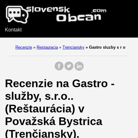
Kontakt
Recenzie
»
Restauracia
»
Trenciansky
»
Gastro sluzby s r o
Recenzie na Gastro -
služby, s.r.o..
(Reštaurácia) v
Považská Bystrica
(Trenčiansky).