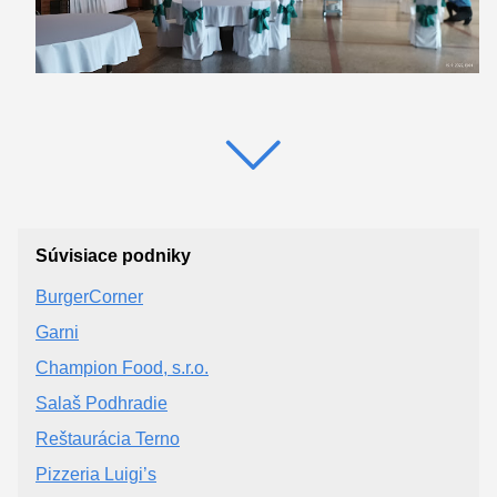
Súvisiace podniky
BurgerCorner
Garni
Champion Food, s.r.o.
Salaš Podhradie
Reštaurácia Terno
Pizzeria Luigi’s