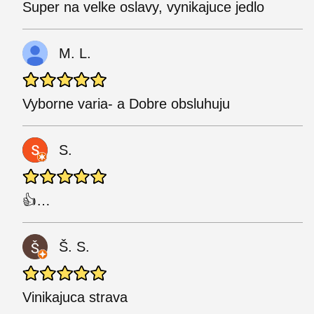
Super na velke oslavy, vynikajuce jedlo
M. L.
Vyborne varia- a Dobre obsluhuju
S.
👍…
Š. S.
Vinikajuca strava