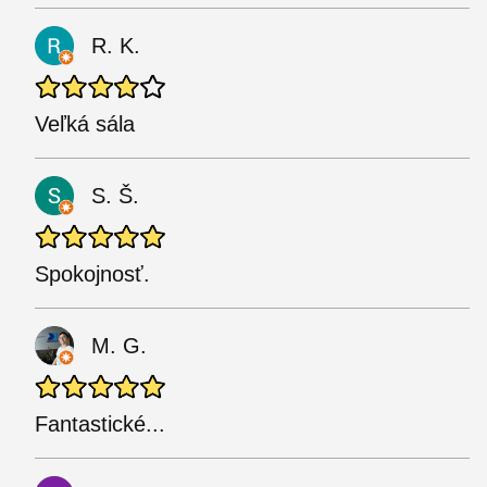
R. K.
Veľká sála
S. Š.
Spokojnosť.
M. G.
Fantastické...