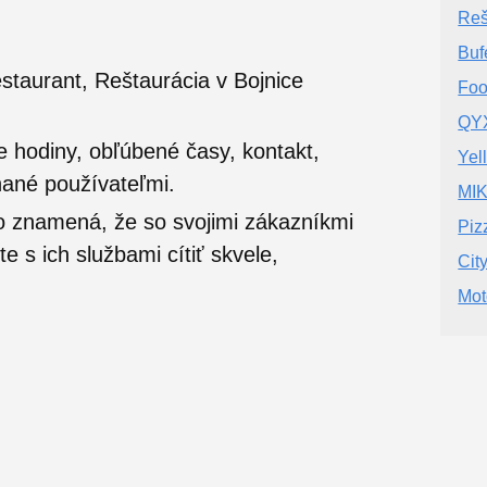
Reš
Buf
taurant, Reštaurácia v Bojnice
Foo
QYX
e hodiny, obľúbené časy, kontakt,
Yel
nané používateľmi.
MI
o znamená, že so svojimi zákazníkmi
Piz
 s ich službami cítiť skvele,
Cit
Mot