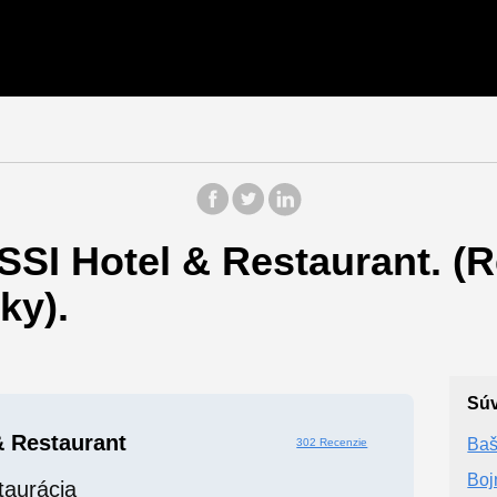
SI Hotel & Restaurant. (R
ky).
Súv
 Restaurant
Baš
302 Recenzie
Boj
taurácia