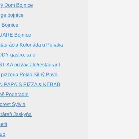
rý Dom Bojnice
ge bojnice
j Bojnice
UARE Bojnice
taurácia Kolonáda u Poliaka
DY gastro, s.r.o.
TIKA pizza/cafe/restaurant
-pizzeria Peklo Silný Pavol
N PAPA´S PIZZA & KEBAB
aš Podhradie
orest Sylvia
ráreň Jaskyňa
etit
lub