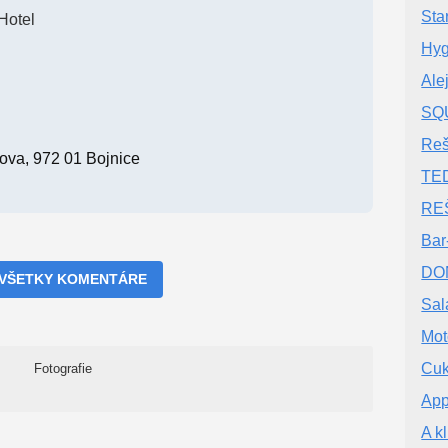
Sta
Hotel
Hyg
Ale
SQ
Reš
ova, 972 01 Bojnice
TED
REŠ
Bar
DO
 VŠETKY KOMENTÁRE
Sal
Mot
Cuk
Fotografie
App
A k