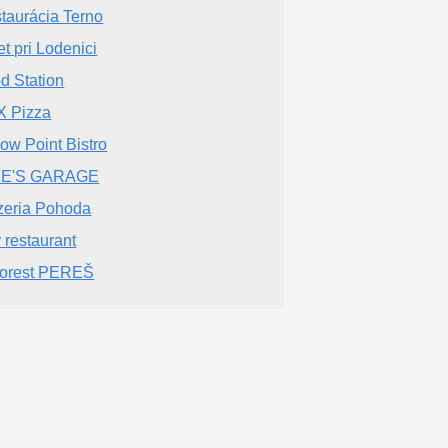
taurácia Terno
et pri Lodenici
d Station
 Pizza
low Point Bistro
KE'S GARAGE
zeria Pohoda
y restaurant
orest PEREŠ