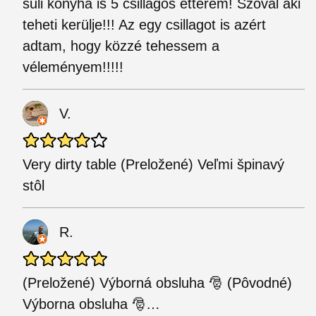
suli konyha is 5 csillagos étterem! Szóval aki
teheti kerülje!!! Az egy csillagot is azért
adtam, hogy közzé tehessem a
véleményem!!!!!
V.
Very dirty table (Preložené) Veľmi špinavý
stôl
R.
(Preložené) Výborná obsluha 🎅 (Pôvodné)
Výborna obsluha 🎅…