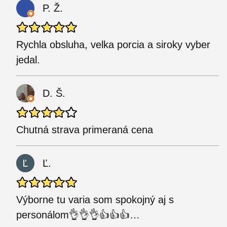
P. Ž.
Rychla obsluha, velka porcia a siroky vyber
jedal.
D. Š.
Chutná strava primeraná cena
Ľ.
Výborne tu varia som spokojný aj s
personálom👌👌👌👍👍👍…