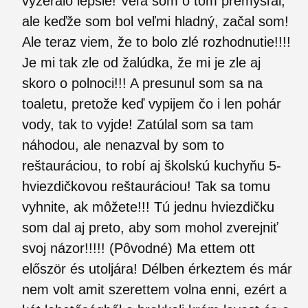
vyzeralo lepšie! Veľa som o tom premýšľal,
ale keďže som bol veľmi hladný, začal som!
Ale teraz viem, že to bolo zlé rozhodnutie!!!!
Je mi tak zle od žalúdka, že mi je zle aj
skoro o polnoci!!! A presunul som sa na
toaletu, pretože keď vypijem čo i len pohár
vody, tak to vyjde! Zatúlal som sa tam
náhodou, ale nenazval by som to
reštauráciou, to robí aj školskú kuchyňu 5-
hviezdičkovou reštauráciou! Tak sa tomu
vyhnite, ak môžete!!! Tú jednu hviezdičku
som dal aj preto, aby som mohol zverejniť
svoj názor!!!!! (Pôvodné) Ma ettem ott
először és utoljára! Délben érkeztem és már
nem volt amit szerettem volna enni, ezért a