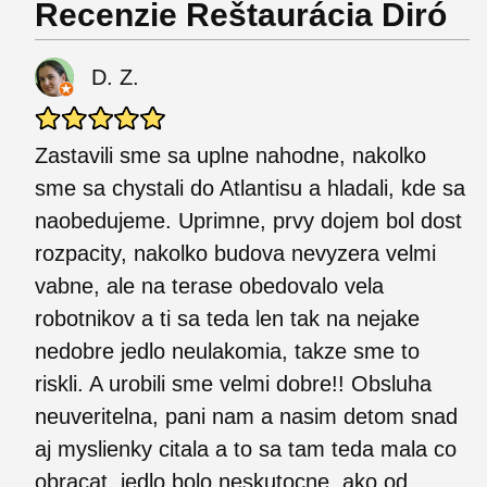
Recenzie Reštaurácia Diró
D. Z.
Zastavili sme sa uplne nahodne, nakolko
sme sa chystali do Atlantisu a hladali, kde sa
naobedujeme. Uprimne, prvy dojem bol dost
rozpacity, nakolko budova nevyzera velmi
vabne, ale na terase obedovalo vela
robotnikov a ti sa teda len tak na nejake
nedobre jedlo neulakomia, takze sme to
riskli. A urobili sme velmi dobre!! Obsluha
neuveritelna, pani nam a nasim detom snad
aj myslienky citala a to sa tam teda mala co
obracat, jedlo bolo neskutocne, ako od