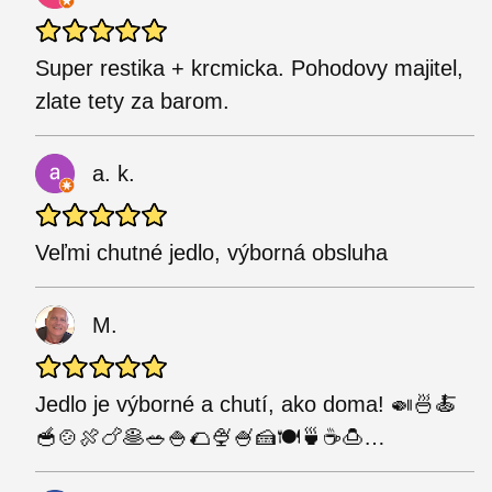
Super restika + krcmicka. Pohodovy majitel,
zlate tety za barom.
a. k.
Veľmi chutné jedlo, výborná obsluha
M.
Jedlo je výborné a chutí, ako doma! 🍛🍜🍝
🥣🍲🍖🍗🥞🥗🍚🌮🍨🍧🍰🍽️🍵☕🍮…