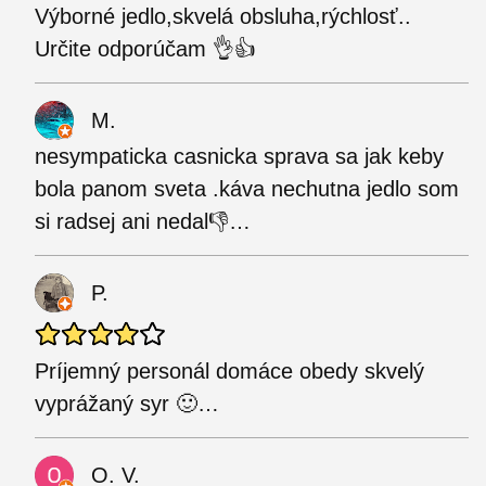
Výborné jedlo,skvelá obsluha,rýchlosť..
Určite odporúčam 👌👍
M.
nesympaticka casnicka sprava sa jak keby
bola panom sveta .káva nechutna jedlo som
si radsej ani nedal👎…
P.
Príjemný personál domáce obedy skvelý
vyprážaný syr 🙂…
O. V.