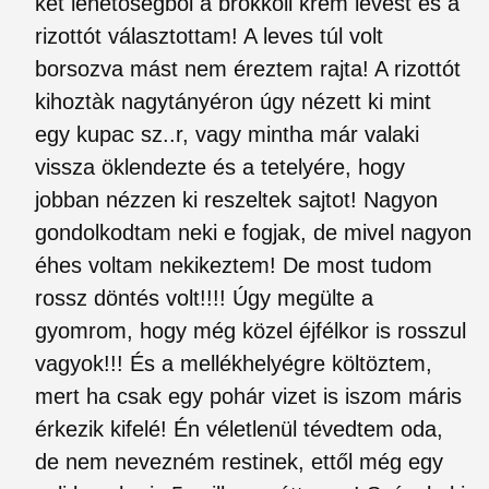
két lehetőségből a brokkoli krém levest és a
rizottót választottam! A leves túl volt
borsozva mást nem éreztem rajta! A rizottót
kihoztàk nagytányéron úgy nézett ki mint
egy kupac sz..r, vagy mintha már valaki
vissza öklendezte és a tetelyére, hogy
jobban nézzen ki reszeltek sajtot! Nagyon
gondolkodtam neki e fogjak, de mivel nagyon
éhes voltam nekikeztem! De most tudom
rossz döntés volt!!!! Úgy megülte a
gyomrom, hogy még közel éjfélkor is rosszul
vagyok!!! És a mellékhelyégre költöztem,
mert ha csak egy pohár vizet is iszom máris
érkezik kifelé! Én véletlenül tévedtem oda,
de nem nevezném restinek, ettől még egy