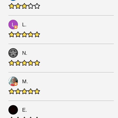
L.
N.
M.
E.