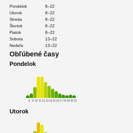
Pondelok
8–22
Utorok
8–22
Streda
8–22
Štvrtok
8–22
Piatok
8–22
Sobota
13–22
Nedeľa
13–22
Obľúbené časy
Pondelok
8
9
10
11
12
13
14
15
16
17
18
19
20
21
Utorok