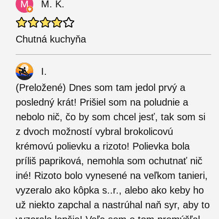
M. K.
Chutná kuchyňa
I.
(Preložené) Dnes som tam jedol prvý a
posledný krát! Prišiel som na poludnie a
nebolo nič, čo by som chcel jesť, tak som si
z dvoch možností vybral brokolicovú
krémovú polievku a rizoto! Polievka bola
príliš papriková, nemohla som ochutnať nič
iné! Rizoto bolo vynesené na veľkom tanieri,
vyzeralo ako kôpka s..r., alebo ako keby ho
už niekto zapchal a nastrúhal naň syr, aby to