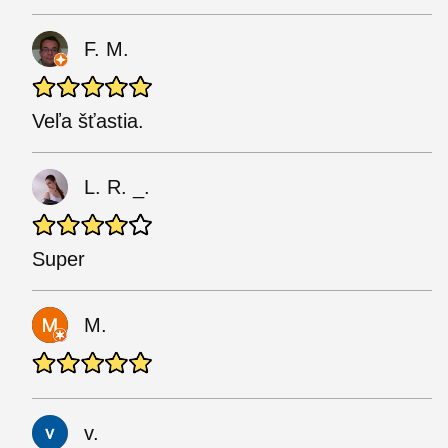
F. M.
Veľa šťastia.
L. R. _.
Super
M.
v.