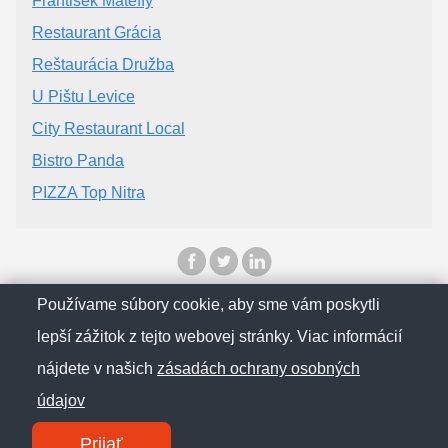
František Mátéffy
Restaurant Grácia
Reštaurácia Družba
U Pištu Levice
City Restaurant Local
Bistro Panda
PIZZA Top Nitra
Používame súbory cookie, aby sme vám poskytli
© SlovenskObcan 2025
lepší zážitok z tejto webovej stránky. Viac informácií
nájdete v našich
zásadách ochrany osobných
Zásady ochrany osobných údajov
údajov
Kontakt
Prijať
SM