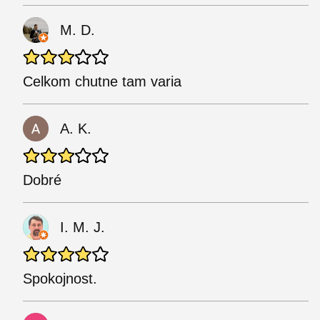
M. D.
Celkom chutne tam varia
A. K.
Dobré
I. M. J.
Spokojnost.