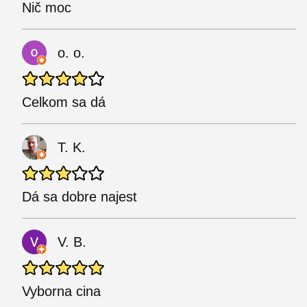
Nič moc
o. o.
Celkom sa dá
T. K.
Dá sa dobre najest
V. B.
Vyborna cina