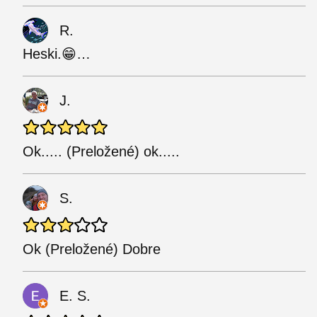
R.
Heski.😁…
J.
Ok..... (Preložené) ok.....
S.
Ok (Preložené) Dobre
E. S.