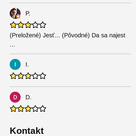
P.
(Preložené) Jesť... (Pôvodné) Da sa najest
...
I.
D.
Kontakt