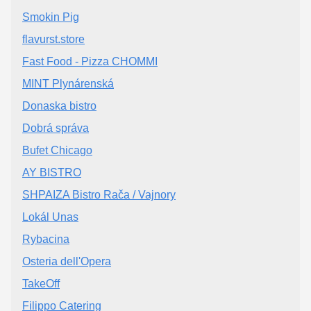
Smokin Pig
flavurst.store
Fast Food - Pizza CHOMMI
MINT Plynárenská
Donaska bistro
Dobrá správa
Bufet Chicago
AY BISTRO
SHPAIZA Bistro Rača / Vajnory
Lokál Unas
Rybacina
Osteria dell'Opera
TakeOff
Filippo Catering