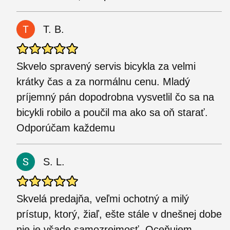
T. B.
Skvelo spravený servis bicykla za velmi
krátky čas a za normálnu cenu. Mladý
príjemný pán dopodrobna vysvetlil čo sa na
bicykli robilo a poučil ma ako sa oň starať.
Odporúčam každemu
S. L.
Skvelá predajňa, veľmi ochotný a milý
prístup, ktorý, žiaľ, ešte stále v dnešnej dobe
nie je všade samozrejmosť. Oceňujem