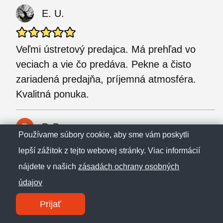
E. U.
Veľmi ústretový predajca. Má prehľad vo
veciach a vie čo predáva. Pekne a čisto
zariadená predajňa, príjemná atmosféra.
Kvalitná ponuka.
P. B.
Používame súbory cookie, aby sme vám poskytli
lepší zážitok z tejto webovej stránky. Viac informácií
Narozdiel od Kubicasportu mi boli ochotní
nájdete v našich
zásadách ochrany osobných
pomôcť, doniesol som vymontované
údajov
rozobraté koleso (dušu plášť a samotný
Prijať
ráfik) na elektrokolobežku Xiaomi M365,
prosil som ich o zloženie kolesa (nahodenie