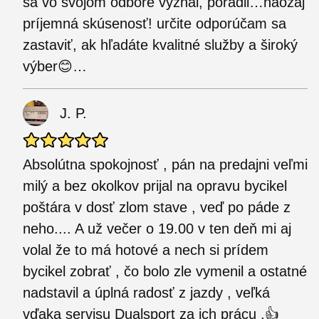
sa vo svojom odbore vyznal, poradil…naozaj
príjemná skúsenosť! určite odporúčam sa
zastaviť, ak hľadáte kvalitné služby a široký
výber😊…
J. P.
Absolútna spokojnosť , pán na predajni veľmi
milý a bez okolkov prijal na opravu bycikel
poštára v dosť zlom stave , veď po páde z
neho.... A už večer o 19.00 v ten deň mi aj
volal že to má hotové a nech si prídem
bycikel zobrať , čo bolo zle vymenil a ostatné
nadstavil a úplná radosť z jazdy , veľká
vďaka servisu Dualsport za ich prácu .👍