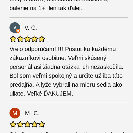
balenie na 1+, len tak ďalej.
v. G.
Vrelo odporúčam!!!!! Pristut ku každému
zákazníkovi osobitne. Veľmi skúsený
personál asi žiadna otázka ich nezaskočíla.
Bol som veľmi spokojný a určite už iba táto
predajňa. A lyže vybrali na mieru sedia ako
uliate. Veľké ĎAKUJEM.
M. C.