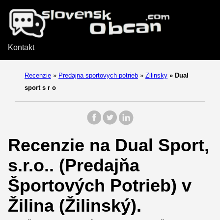
Kontakt
Recenzie
»
Predajna sportovych potrieb
»
Zilinsky
»
Dual
sport s r o
Recenzie na Dual Sport,
s.r.o.. (Predajňa
Športových Potrieb) v
Žilina (Žilinský).