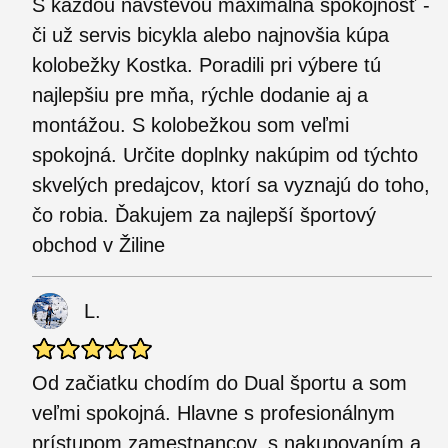
S každou návštevou maximálna spokojnosť -
či už servis bicykla alebo najnovšia kúpa
kolobežky Kostka. Poradili pri výbere tú
najlepšiu pre mňa, rýchle dodanie aj a
montážou. S kolobežkou som veľmi
spokojná. Určite doplnky nakúpim od týchto
skvelých predajcov, ktorí sa vyznajú do toho,
čo robia. Ďakujem za najlepší športový
obchod v Žiline
L.
Od začiatku chodím do Dual športu a som
veľmi spokojná. Hlavne s profesionálnym
prístupom zamestnancov, s nakupovaním a