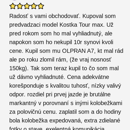
Radosť s vami obchodovať. Kupoval som
predvadzaci model Kostka Tour max. Už
pred rokom som ho mal vyhliadnutý, ale
napokon som ho nekupil 10r synovi kvoli
cene. Kupil som mu OLPRAN A7, kt mal rád
ale po roku zlomil rám, (že vraj nosnosť
150kg). Tak som teraz kupil to čo som mal
už dávno vyhliadnuté. Cena adekvátne
korešponduje s kvalitou tuhosť, nízky valivý
odpor. rozdiel pri prvej jazde je brutálne
markantný v porovnaní s inými kolobežkami
za polovičnú cenu. zaplatil som a do hodiny
bola kolobežka expedovaná, extra zdielané
fotky o stave, exelentná komunikácia,