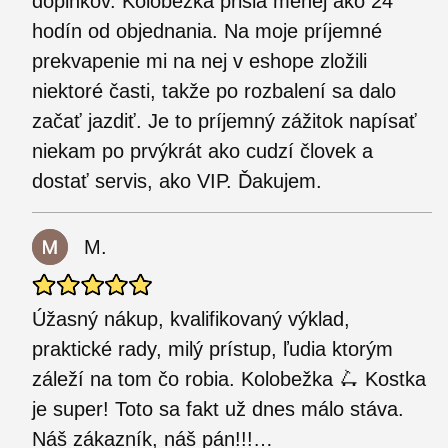
doplnkov. Kolobežka prišla menej ako 24
hodín od objednania. Na moje príjemné
prekvapenie mi na nej v eshope zložili
niektoré časti, takže po rozbalení sa dalo
začať jazdiť. Je to príjemný zážitok napísať
niekam po prvýkrát ako cudzí človek a
dostať servis, ako VIP. Ďakujem.
M.
Úžasný nákup, kvalifikovaný výklad,
praktické rady, milý prístup, ľudia ktorým
záleží na tom čo robia. Kolobežka 🛴 Kostka
je super! Toto sa fakt už dnes málo stáva.
Náš zákazník, náš pán!!!…