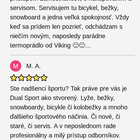
servisom. Servisujem tu bicykel, bežky,
snowboard a jedna veľká spokojnosť. Vždy
keď sa prídem len pozrieť, odchádzam s
niečím novým, naposledy parádne
termoprádlo od Viking 🙂🙂…
M. A.
Ste nadšenci športu? Tak práve pre vás je
Dual Sport ako stvorený. Lyže, bežky,
snowboardy, bicykle či kolobežky a mnoho
ďalšieho športového náčinia. Či nové, či
staré, či servis. A v neposlednom rade
profesionálny a milý prístup odborníkov.