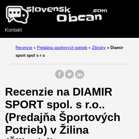
Kontakt
Recenzie
»
Predajna sportovych potrieb
»
Zilinsky
»
Diamir
sport spol s r o
Recenzie na DIAMIR
SPORT spol. s r.o..
(Predajňa Športových
Potrieb) v Žilina