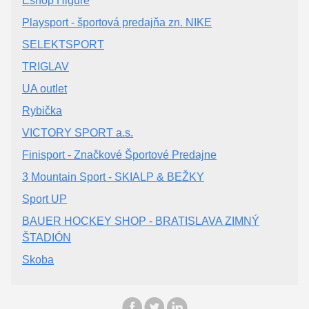
Eshop Higure
Playsport - športová predajňa zn. NIKE
SELEKTSPORT
TRIGLAV
UA outlet
Rybička
VICTORY SPORT a.s.
Finisport - Značkové Športové Predajne
3 Mountain Sport - SKIALP & BEŽKY
Sport UP
BAUER HOCKEY SHOP - BRATISLAVA ZIMNÝ
ŠTADIÓN
Skoba