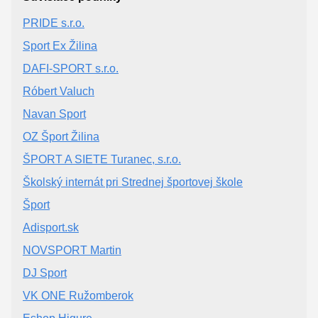
PRIDE s.r.o.
Sport Ex Žilina
DAFI-SPORT s.r.o.
Róbert Valuch
Navan Sport
OZ Šport Žilina
ŠPORT A SIETE Turanec, s.r.o.
Školský internát pri Strednej športovej škole
Šport
Adisport.sk
NOVSPORT Martin
DJ Sport
VK ONE Ružomberok