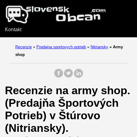
Kontakt
Recenzie
»
Predajna sportovych potrieb
»
Nitriansky
»
Army
shop
Recenzie na army shop.
(Predajňa Športových
Potrieb) v Štúrovo
(Nitriansky).