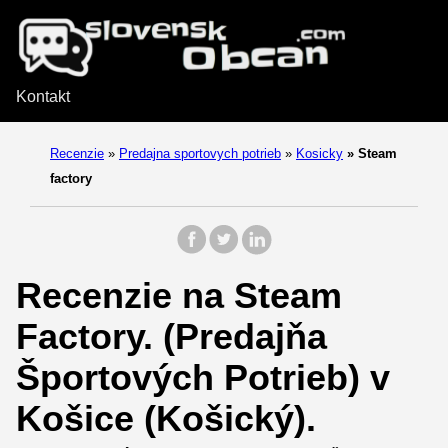
Kontakt
Recenzie
»
Predajna sportovych potrieb
»
Kosicky
»
Steam
factory
Recenzie na Steam
Factory. (Predajňa
Športových Potrieb) v
Košice (Košický).