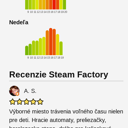
9
10
11
12
13
14
15
16
17
18
19
20
Nedeľa
9
10
11
12
13
14
15
16
17
18
19
Recenzie Steam Factory
A. S.
Výborné miesto trávenia voľného času nielen
pre deti. Hracie automaty, preliezačky,