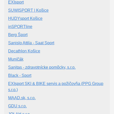
EXIsport
SUWISPORT | Košice
HUDYsport Košice
inSPORTline
Berg Šport
Sanislo Attila - Saat Sport
Decathlon Košice
Muničák
Sanitas - zdravotnícke pomôcky, s.r.o.
Black - Sport
EXIsport SKI & BIKE servis a požičovňa (PPG Group
s.r.o.)
MAAD.sk, s.r.o.
GDU s.r.o.