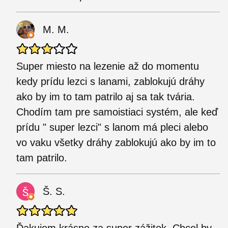
M. M.
Super miesto na lezenie až do momentu
kedy prídu lezci s lanami, zablokujú dráhy
ako by im to tam patrilo aj sa tak tvária.
Chodím tam pre samoistiaci systém, ale keď
prídu " super lezci" s lanom má pleci alebo
vo vaku všetky dráhy zablokujú ako by im to
tam patrilo.
Š. S.
Ďakujem krásne za super zážitok. Chcel by