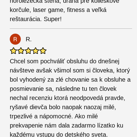
horolezecka stena, dráha pre kolieskové
korčule, laser game, fitness a veľká
reštaurácia. Super!
R.
Chcel som pochváliť obsluhu do dnešnej
návšteve avšak všimol som si človeka, ktorý
bol vyhodený za zlé chovanie sa k obsluhe a
posmievanie sa, následne tu ten človek
nechal recenziu ktorá neodpovedá pravde,
ryšavé dievča bolo naopak naozaj milé,
trpezlivé a nápomocné. Ako milé
prekvapenie nám dala zadarmo lízatko ku
každému vstupu do detského sveta.