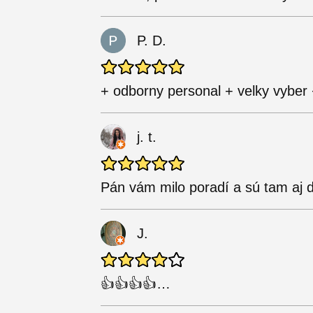
P. D.
+ odborny personal + velky vyber 
j. t.
Pán vám milo poradí a sú tam aj 
J.
👍👍👍👍…