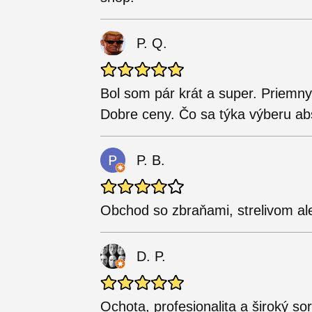
P. Q.
Bol som pár krát a super. Priemny
Dobre ceny. Čo sa týka výberu ab
P. B.
Obchod so zbraňami, strelivom al
D. P.
Ochota, profesionalita a široký sor