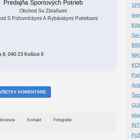
Predajňa Športových Potrieb
SP
Obchod So Zbraňami
www
od S Poľovníckymi A Rybárskymi Potrebami
Kilp
Sei
BI
8, 040 23 Košice II
MA
KO
Par
Ami
 VŠETKY KOMENTÁRE
Špo
GUR
eba
Recenzie
Kontakt
Fotografie
IN
Pož