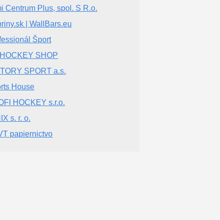
i Centrum Plus, spol. S R.o.
riny.sk | WallBars.eu
fessionál Šport
 HOCKEY SHOP
CTORY SPORT a.s.
rts House
FI HOCKEY s.r.o.
X s. r. o.
T papiernictvo