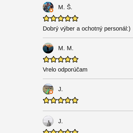
M. Š.
Dobrý výber a ochotný personál:)
M. M.
Vrelo odporúčam
J.
J.