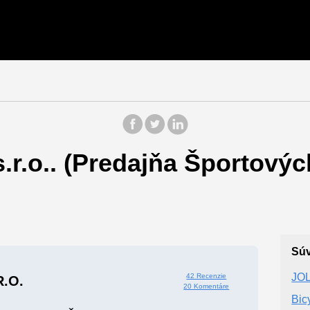
r.o.. (Predajňa Športovýc
Súv
JOL
42 Recenzie
r.o.
20 Komentáre
Bic