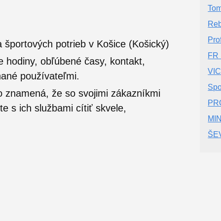
Tom
Reb
Pro
 športových potrieb v Košice (Košický)
FR
e hodiny, obľúbené časy, kontakt,
VI
nané používateľmi.
Spo
o znamená, že so svojimi zákazníkmi
PRO
 s ich službami cítiť skvele,
MINI
ŠEV