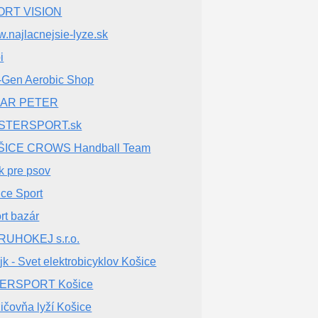
ORT VISION
.najlacnejsie-lyze.sk
i
-Gen Aerobic Shop
NAR PETER
STERSPORT.sk
ŠICE CROWS Handball Team
k pre psov
ce Sport
rt bazár
UHOKEJ s.r.o.
jk - Svet elektrobicyklov Košice
TERSPORT Košice
ičovňa lyží Košice