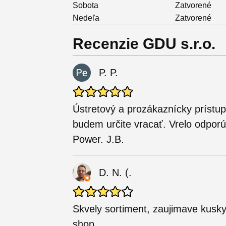
Sobota
Zatvorené
Nedeľa
Zatvorené
Recenzie GDU s.r.o.
P. P.
Ústretový a prozákaznícky prístup
budem určite vracať. Vrelo odpo
Power. J.B.
D. N. (.
Skvely sortiment, zaujimave kusky
shop.