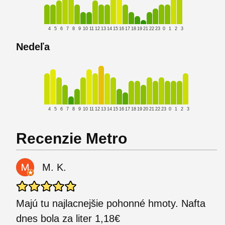
4
5
6
7
8
9
10
11
12
13
14
15
16
17
18
19
21
22
23
0
1
2
3
Nedeľa
4
5
6
7
8
9
10
11
12
13
14
15
16
17
18
19
20
21
22
23
0
1
2
3
Recenzie Metro
M. K.
Majú tu najlacnejšie pohonné hmoty. Nafta
dnes bola za liter 1,18€