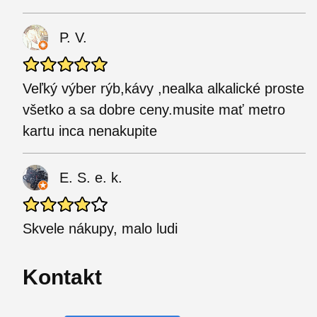
P. V.
Veľký výber rýb,kávy ,nealka alkalické proste
všetko a sa dobre ceny.musite mať metro
kartu inca nenakupite
E. S. e. k.
Skvele nákupy, malo ludi
Kontakt