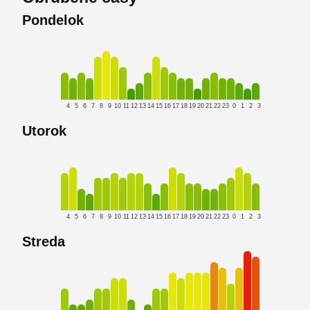
Pondelok
4
5
6
7
8
9
10
11
12
13
14
15
16
17
18
19
20
21
22
23
0
1
2
3
Utorok
4
5
6
7
8
9
10
11
12
13
14
15
16
17
18
19
20
21
22
23
0
1
2
3
Streda