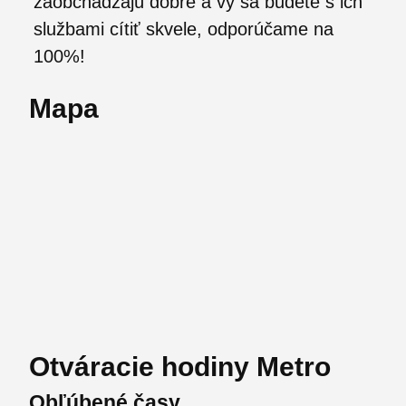
zaobchádzajú dobre a vy sa budete s ich
službami cítiť skvele, odporúčame na
100%!
Mapa
Otváracie hodiny Metro
Obľúbené časy