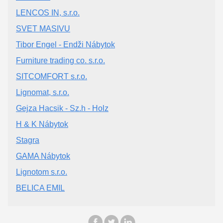
LENCOS IN, s.r.o.
SVET MASIVU
Tibor Engel - Endži Nábytok
Furniture trading co. s.r.o.
SITCOMFORT s.r.o.
Lignomat, s.r.o.
Gejza Hacsik - Sz.h - Holz
H & K Nábytok
Stagra
GAMA Nábytok
Lignotom s.r.o.
BELICA EMIL