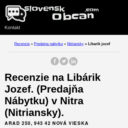
Kontakt
Recenzie
»
Predajna nabytku
»
Nitriansky
»
Libarik jozef
Recenzie na Libárik
Jozef. (Predajňa
Nábytku) v Nitra
(Nitriansky).
ARAD 250, 943 42 NOVÁ VIESKA