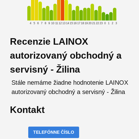
4
5
6
7
8
9
10
11
12
13
14
15
16
17
18
19
20
21
22
23
0
1
2
3
Recenzie LAINOX
autorizovaný obchodný a
servisný - Žilina
Stále nemáme žiadne hodnotenie LAINOX
autorizovaný obchodný a servisný - Žilina
Kontakt
TELEFÓNNE ČÍSLO