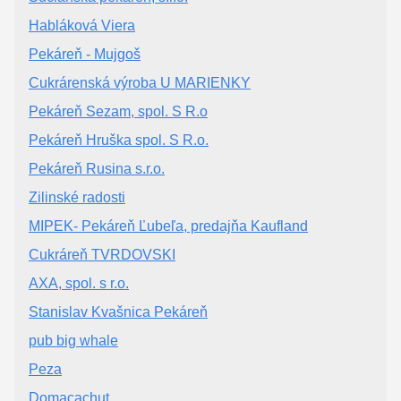
Habláková Viera
Pekáreň - Mujgoš
Cukrárenská výroba U MARIENKY
Pekáreň Sezam, spol. S R.o
Pekáreň Hruška spol. S R.o.
Pekáreň Rusina s.r.o.
Zilinské radosti
MIPEK- Pekáreň Ľubeľa, predajňa Kaufland
Cukráreň TVRDOVSKI
AXA, spol. s r.o.
Stanislav Kvašnica Pekáreň
pub big whale
Peza
Domacachut