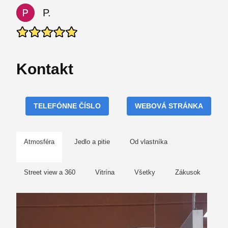
P.
Kontakt
TELEFÓNNE ČÍSLO
WEBOVÁ STRÁNKA
Atmosféra
Jedlo a pitie
Od vlastníka
Street view a 360
Vitrína
Všetky
Zákusok