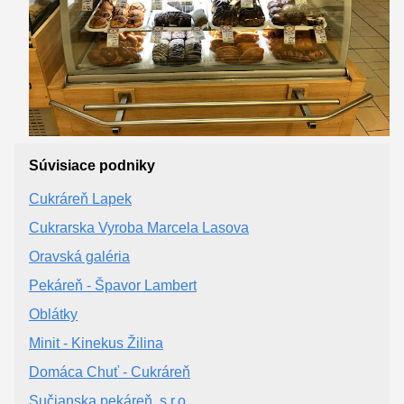
Súvisiace podniky
Cukráreň Lapek
Cukrarska Vyroba Marcela Lasova
Oravská galéria
Pekáreň - Špavor Lambert
Oblátky
Minit - Kinekus Žilina
Domáca Chuť - Cukráreň
Sučianska pekáreň, s.r.o.