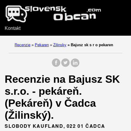
Kontakt
Recenzie
»
Pekaren
»
Zilinsky
»
Bajusz sk s r o pekaren
Recenzie na Bajusz SK
s.r.o. - pekáreň.
(Pekáreň) v Čadca
(Žilinský).
SLOBODY KAUFLAND, 022 01 ČADCA