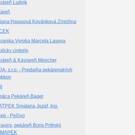
ráreň Ludvik
áreň
iana Hajasová Kováriková Zmrzlina
CEK
rarska Vyroba Marcela Lasova
olícky cintorín
ráreň & Kaviareň Moncher
A, s.r.o. - Predajňa pekárenskývh
obkov
it
áca Pekáreň Baget
TPEK Smatana Jozef, Ing.
ieb - Pečivo
raviny, pekáreň Boris Prítrský
IMAPEK