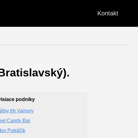
Kontakt
Bratislavský).
isiace podniky
álny trh Vajnory
et Candy Bar
ov Putráčik