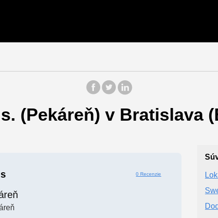
. (Pekáreň) v Bratislava (
Súv
us
Lok
0 Recenzie
Swe
áreň
Dod
áreň