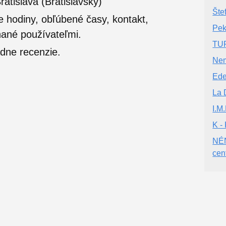
atislava (Bratislavský)
Šte
e hodiny, obľúbené časy, kontakt,
Pek
nané používateľmi.
TUR
dne recenzie.
Nem
Ede
La 
I.M
K -
NÉ
cen