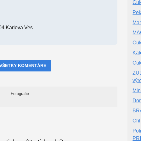
Cuk
Pek
Mar
04 Karlova Ves
MA
Cuk
Kat
Cuk
 VŠETKY KOMENTÁRE
ZUD
výr
Min
Fotografie
Dom
BRA
Chl
Pot
PR