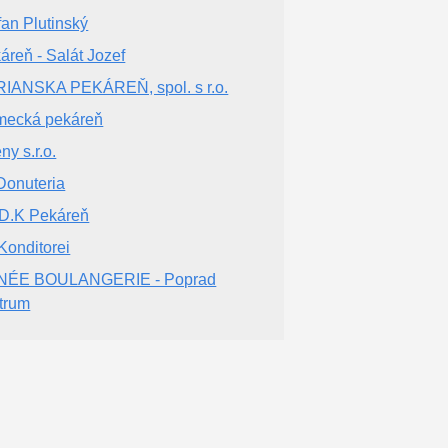
fan Plutinský
áreň - Salát Jozef
IANSKA PEKÁREŇ, spol. s r.o.
ecká pekáreň
ny s.r.o.
Donuteria
.D.K Pekáreň
 Konditorei
NÉE BOULANGERIE - Poprad
trum