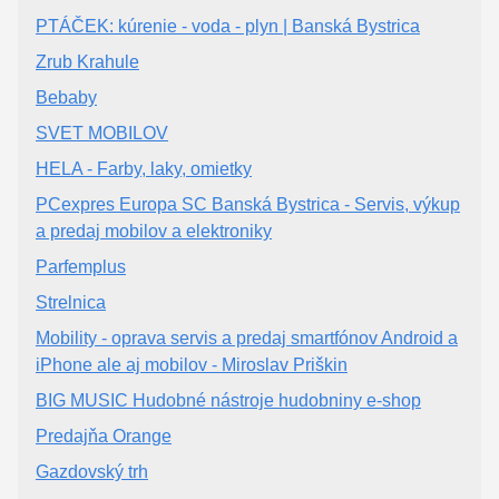
PTÁČEK: kúrenie - voda - plyn | Banská Bystrica
Zrub Krahule
Bebaby
SVET MOBILOV
HELA - Farby, laky, omietky
PCexpres Europa SC Banská Bystrica - Servis, výkup
a predaj mobilov a elektroniky
Parfemplus
Strelnica
Mobility - oprava servis a predaj smartfónov Android a
iPhone ale aj mobilov - Miroslav Priškin
BIG MUSIC Hudobné nástroje hudobniny e-shop
Predajňa Orange
Gazdovský trh