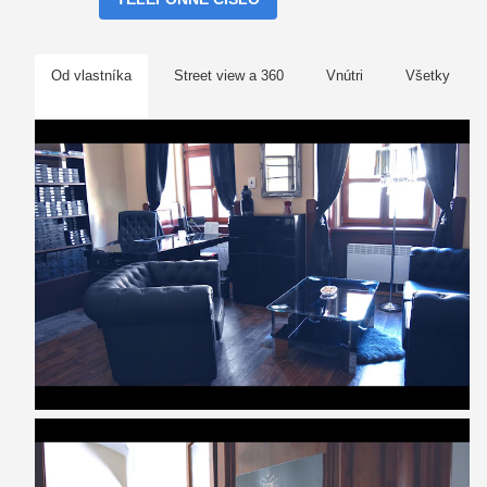
Od vlastníka
Street view a 360
Vnútri
Všetky