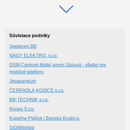
Súvisiace podniky
Spektrum BB
NAGY ELEKTRO, s.r.o.
GSM Centrum Mobil servis Sásová - všetko pre
mobilné telefóny.
Jopacentrum
ČERPADLÁ KOŠICE s.r.o.
BB-TECHNIK s.r.o.
Ronex S.r.o.
Kúpeľne Ptáček | Banská Bystrica
SIGMAshop