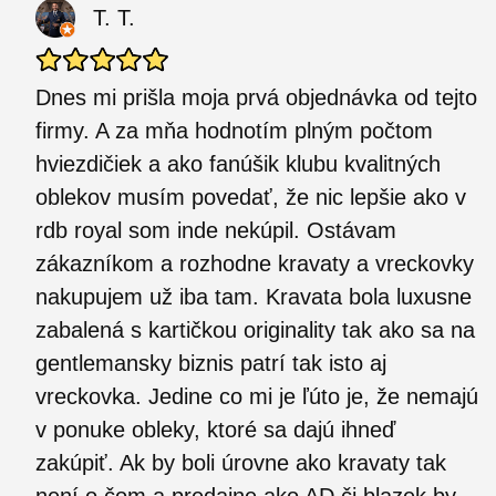
T. T.
Dnes mi prišla moja prvá objednávka od tejto
firmy. A za mňa hodnotím plným počtom
hviezdičiek a ako fanúšik klubu kvalitných
oblekov musím povedať, že nic lepšie ako v
rdb royal som inde nekúpil. Ostávam
zákazníkom a rozhodne kravaty a vreckovky
nakupujem už iba tam. Kravata bola luxusne
zabalená s kartičkou originality tak ako sa na
gentlemansky biznis patrí tak isto aj
vreckovka. Jedine co mi je ľúto je, že nemajú
v ponuke obleky, ktoré sa dajú ihneď
zakúpiť. Ak by boli úrovne ako kravaty tak
není o čom a predajne ako AD či blazek by