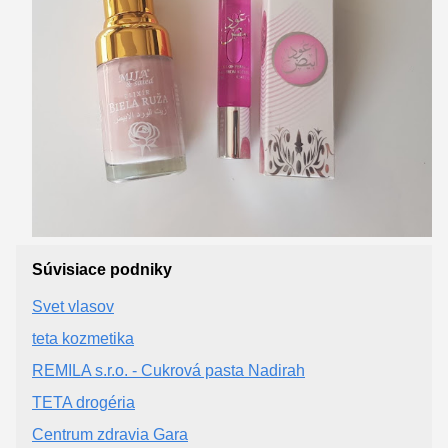
Súvisiace podniky
Svet vlasov
teta kozmetika
REMILA s.r.o. - Cukrová pasta Nadirah
TETA drogéria
Centrum zdravia Gara