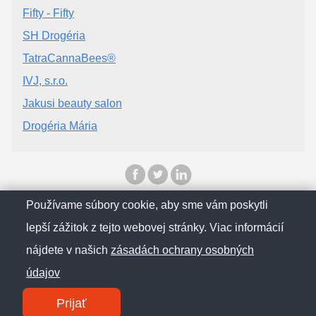
Fifty - Fifty
SH Drogéria
TatraCannaBees®
IVJ, s.r.o.
Jakusi beauty salon
Drogéria Mária
Používame súbory cookie, aby sme vám poskytli
© SlovenskObcan 2025
lepší zážitok z tejto webovej stránky. Viac informácií
nájdete v našich
zásadách ochrany osobných
Zásady ochrany osobných údajov
údajov
Kontakt
Prijať
SM