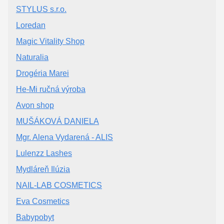
STYLUS s.r.o.
Loredan
Magic Vitality Shop
Naturalia
Drogéria Marei
He-Mi ručná výroba
Avon shop
MUŠÁKOVÁ DANIELA
Mgr. Alena Vydarená - ALIS
Lulenzz Lashes
Mydláreň Ilúzia
NAIL-LAB COSMETICS
Eva Cosmetics
Babypobyt