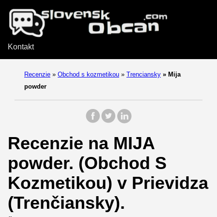
Kontakt
Recenzie
»
Obchod s kozmetikou
»
Trenciansky
»
Mija
powder
Recenzie na MIJA
powder. (Obchod S
Kozmetikou) v Prievidza
(Trenčiansky).