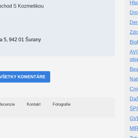
Hb
chod S Kozmetikou
Dro
Der
Zdr
 5, 942 01 Šurany
Big
AVO
obj
Bea
 VŠETKY KOMENTÁRE
Nat
Ci
Daš
Recenzie
Kontakt
Fotografie
ŠP
GV
MI