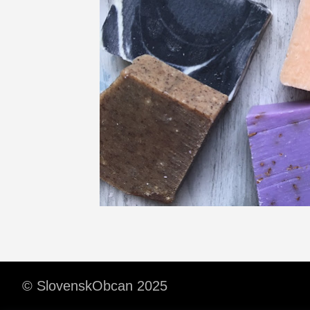
© SlovenskObcan 2025