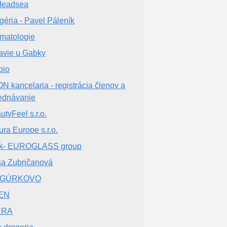
deadsea
géria - Pavel Páleník
matologie
avie u Gabky
bio
N kancelaria - registrácia členov a
ednávanie
utyFeel s.r.o.
ura Europe s.r.o.
nk- EUROGLASS group
a Zubričanová
IGÚRKOVO
EN
RRA