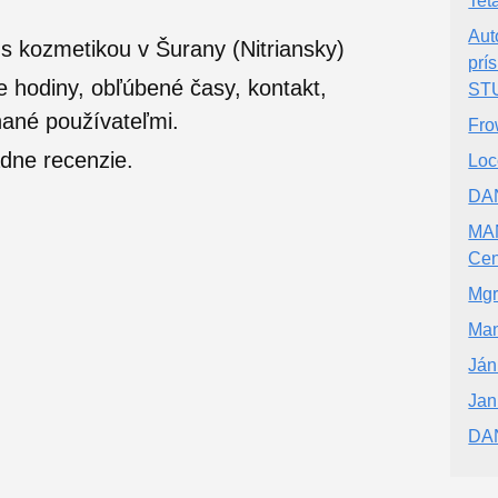
Tet
Aut
s kozmetikou v Šurany (Nitriansky)
prí
e hodiny, obľúbené časy, kontakt,
ST
nané používateľmi.
Fro
dne recenzie.
Loc
DAN
MA
Cen
Mgr
Man
Ján
Jani
DAN