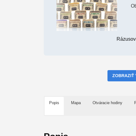
Ob
Rázusova
ZOBRAZIŤ
Popis
Mapa
Otváracie hodiny