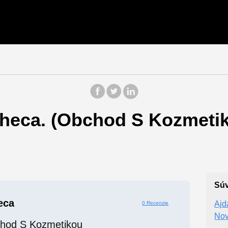
heca. (Obchod S Kozmetik
Súv
eca
Ajd
0 Recenzie
Nov
hod S Kozmetikou