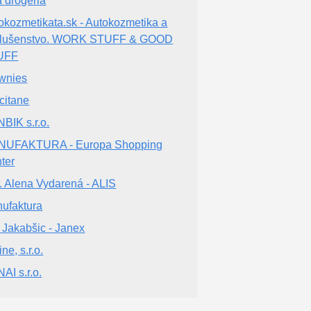
a drogeria
okozmetikata.sk - Autokozmetika a
slušenstvo. WORK STUFF & GOOD
UFF
wnies
citane
BIK s.r.o.
NUFAKTURA - Europa Shopping
ter
. Alena Vydarená - ALIS
ufaktura
 Jakabšic - Janex
ne, s.r.o.
AI s.r.o.