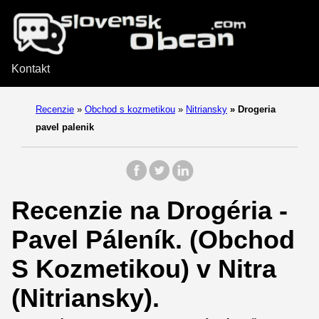
Kontakt
Recenzie
»
Obchod s kozmetikou
»
Nitriansky
»
Drogeria
pavel palenik
Recenzie na Drogéria -
Pavel Páleník. (Obchod
S Kozmetikou) v Nitra
(Nitriansky).