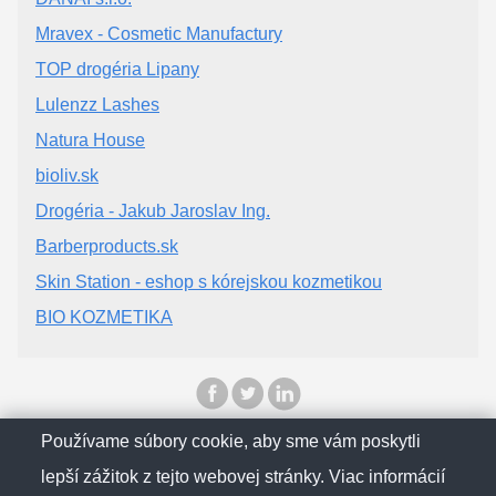
Mravex - Cosmetic Manufactury
TOP drogéria Lipany
Lulenzz Lashes
Natura House
bioliv.sk
Drogéria - Jakub Jaroslav Ing.
Barberproducts.sk
Skin Station - eshop s kórejskou kozmetikou
BIO KOZMETIKA
Používame súbory cookie, aby sme vám poskytli
© SlovenskObcan 2025
lepší zážitok z tejto webovej stránky. Viac informácií