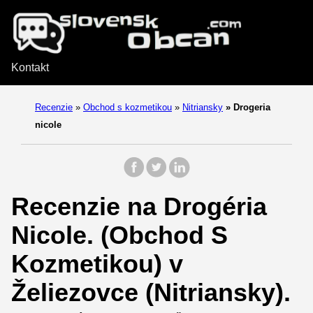
Kontakt
Recenzie
»
Obchod s kozmetikou
»
Nitriansky
»
Drogeria
nicole
Recenzie na Drogéria
Nicole. (Obchod S
Kozmetikou) v
Želiezovce (Nitriansky).