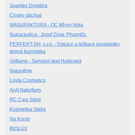
Spantex Drogéria
Činsky obchod
MANUFAKTURA - OC Mlyny Nitra
Nutraceutica - Jozef Zima, PharmDr.
PERFEKT-SH, s.r.o. - čistiace a leštiace prostriedky,
telová kozmetika
Oriflame - Servisný bod Hubinská
Naturaline
Linda Cosmetics
AnA Naturfarm
RC Cars Store
Kozmetika Stella
Na Korze
BIOLUX