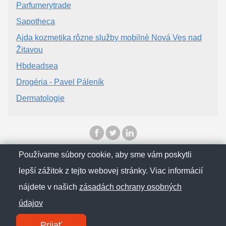
Parfumerytrade
Sapotheca
Ajda kozmetika rôzne služby mobilnè Nová Ves nad
Žitavou
Hbdeadsea
Drogéria - Pavel Páleník
Dermatologie
Používame súbory cookie, aby sme vám poskytli
© SlovenskObcan 2025
lepší zážitok z tejto webovej stránky. Viac informácií
nájdete v našich
zásadách ochrany osobných
Zásady ochrany osobných údajov
údajov
Kontakt
Prijať
SM