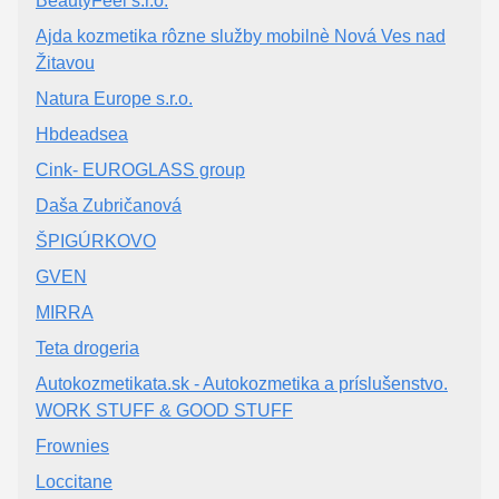
BeautyFeel s.r.o.
Ajda kozmetika rôzne služby mobilnè Nová Ves nad
Žitavou
Natura Europe s.r.o.
Hbdeadsea
Cink- EUROGLASS group
Daša Zubričanová
ŠPIGÚRKOVO
GVEN
MIRRA
Teta drogeria
Autokozmetikata.sk - Autokozmetika a príslušenstvo.
WORK STUFF & GOOD STUFF
Frownies
Loccitane