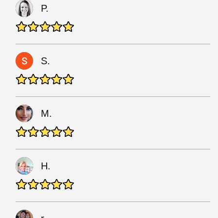
P.
S.
M.
H.