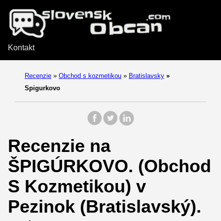
Kontakt
Recenzie
»
Obchod s kozmetikou
»
Bratislavsky
»
Spigurkovo
Recenzie na
ŠPIGÚRKOVO. (Obchod
S Kozmetikou) v
Pezinok (Bratislavský).