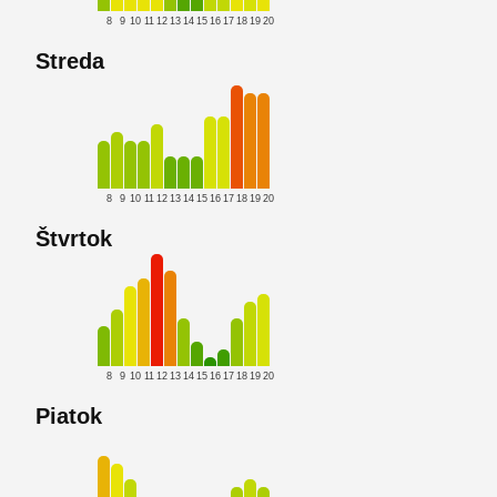
8
9
10
11
12
13
14
15
16
17
18
19
20
Streda
8
9
10
11
12
13
14
15
16
17
18
19
20
Štvrtok
8
9
10
11
12
13
14
15
16
17
18
19
20
Piatok