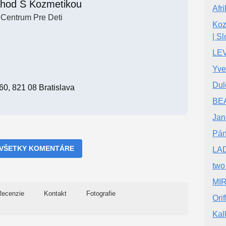
hod S Kozmetikou
Afr
Centrum Pre Deti
Koz
| S
LEV
Yve
Dul
60, 821 08 Bratislava
BE
Jan
Pán
 VŠETKY KOMENTÁRE
LAD
two
MIR
Recenzie
Kontakt
Fotografie
Ori
Kal