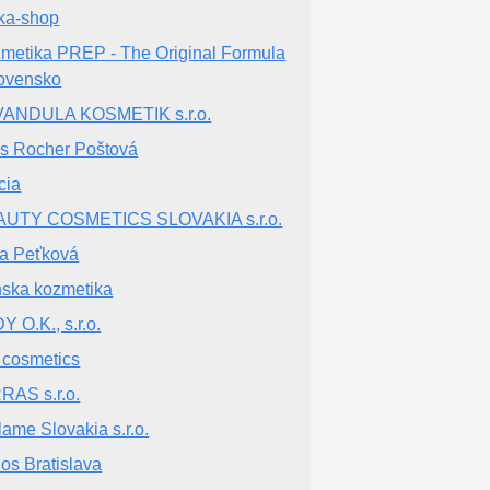
ika-shop
metika PREP - The Original Formula
lovensko
ANDULA KOSMETIK s.r.o.
s Rocher Poštová
cia
AUTY COSMETICS SLOVAKIA s.r.o.
a Peťková
ska kozmetika
Y O.K., s.r.o.
 cosmetics
RAS s.r.o.
flame Slovakia s.r.o.
los Bratislava