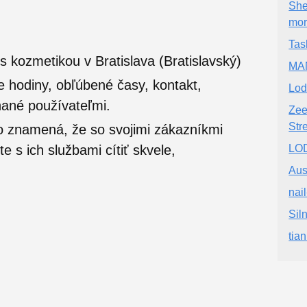
She
mo
Tas
 kozmetikou v Bratislava (Bratislavský)
MA
e hodiny, obľúbené časy, kontakt,
Lod
nané používateľmi.
Zee
Str
o znamená, že so svojimi zákazníkmi
 s ich službami cítiť skvele,
LO
Aus
nai
Sil
tia