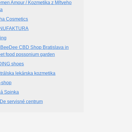
men Amour / Kozmetika z Mŕtveho
ra
ha Cosmetics
NUFAKTURA
ing
BeeDee CBD Shop Bratislava in
eet food possonium garden
DING shoes
trálska lekárska kozmetika
l-shop
ná Spinka
nDe servisné centrum