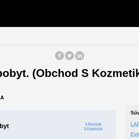
obyt. (Obchod S Kozmetik
VA
Súv
LA
6 Recenzie
byt
6 Komentáre
Eye