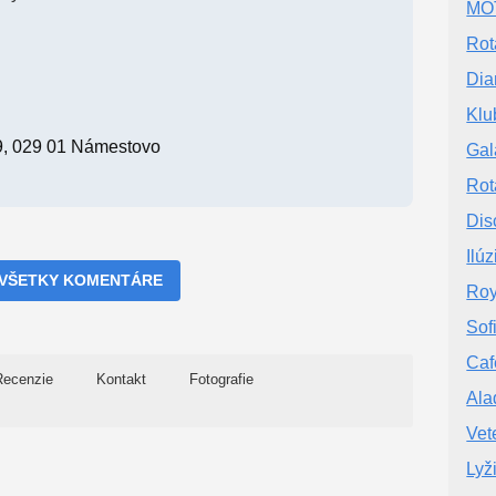
MO
Rot
Dia
Klu
9, 029 01 Námestovo
Gal
Rot
Dis
Ilú
 VŠETKY KOMENTÁRE
Roy
Sof
Ca
Recenzie
Kontakt
Fotografie
Ala
Vet
Lyž