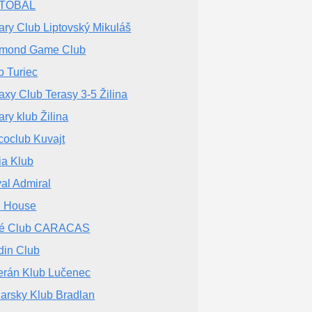
TOBÁL
ary Club Liptovský Mikuláš
mond Game Club
b Turiec
axy Club Terasy 3-5 Žilina
ary klub Žilina
coclub Kuvajt
zia Klub
al Admiral
i House
fé Club CARACAS
din Club
erán Klub Lučenec
iarsky Klub Bradlan