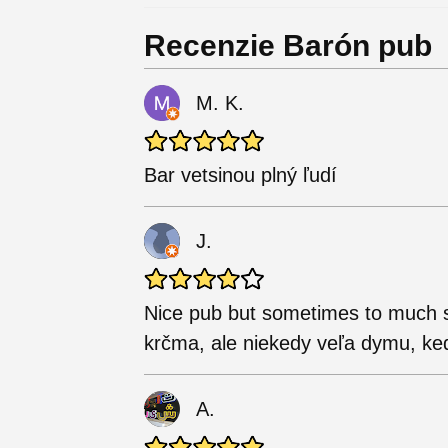
Recenzie Barón pub
M. K.
Bar vetsinou plný ľudí
J.
Nice pub but sometimes to much
krčma, ale niekedy veľa dymu, keď
A.