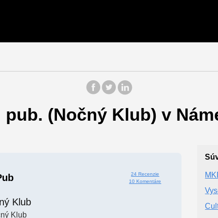
 pub. (Nočný Klub) v Náme
Súv
MKD
24 Recenzie
Pub
10 Komentáre
Vys
ný Klub
Cul
ný Klub