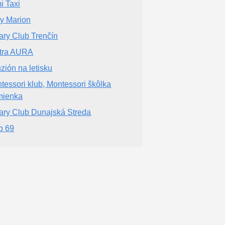
i Taxi
y Marion
ary Club Trenčín
tra AURA
zión na letisku
tessori klub, Montessori škôlka
mienka
ary Club Dunajská Streda
b 69