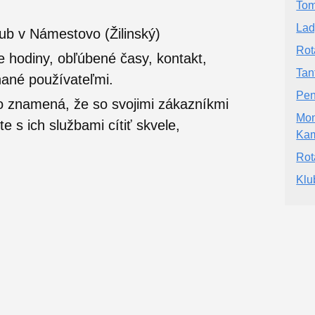
Tom
Lad
ub v Námestovo (Žilinský)
Rot
e hodiny, obľúbené časy, kontakt,
Tan
nané používateľmi.
Pen
o znamená, že so svojimi zákazníkmi
Mon
 s ich službami cítiť skvele,
Ka
Rot
Klu