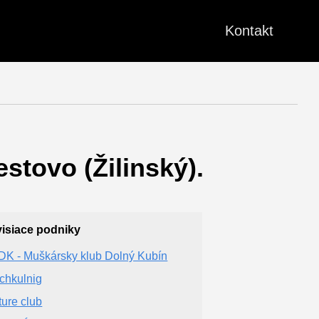
Kontakt
stovo (Žilinský).
isiace podniky
K - Muškársky klub Dolný Kubín
chkulnig
ture club