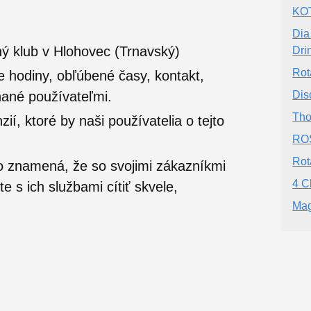
KOT
Dia
ý klub v Hlohovec (Trnavský)
Dri
Rot
e hodiny, obľúbené časy, kontakt,
nané používateľmi.
Dis
Tho
í, ktoré by naši používatelia o tejto
RO
Rot
o znamená, že so svojimi zákazníkmi
4 C
 s ich službami cítiť skvele,
Mag