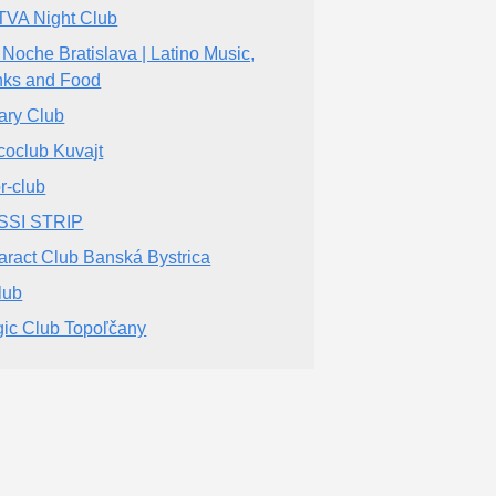
VA Night Club
 Noche Bratislava | Latino Music,
nks and Food
ary Club
coclub Kuvajt
r-club
SSI STRIP
aract Club Banská Bystrica
lub
ic Club Topoľčany