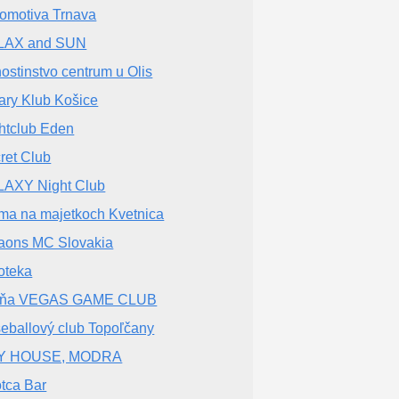
omotiva Trnava
LAX and SUN
ostinstvo centrum u Olis
ary Klub Košice
htclub Eden
ret Club
AXY Night Club
ma na majetkoch Kvetnica
aons MC Slovakia
oteka
rňa VEGAS GAME CLUB
eballový club Topoľčany
Y HOUSE, MODRA
tca Bar