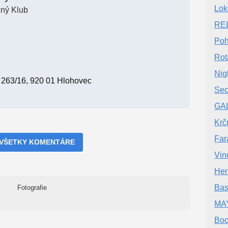
Lok
ný Klub
RE
Poh
Rot
Nig
a 263/16, 920 01 Hlohovec
Sec
GAL
Krč
Far
 VŠETKY KOMENTÁRE
Vin
He
Bas
Fotografie
MA
Boo