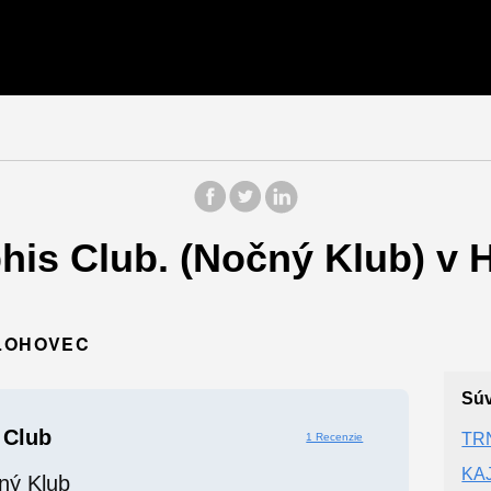
is Club. (Nočný Klub) v 
HLOHOVEC
Súv
 Club
TR
1 Recenzie
KAJ
ný Klub