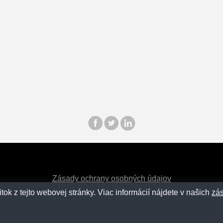
Zásady ochrany osobných údajov
ok z tejto webovej stránky. Viac informácií nájdete v našich
zá
Kontakt
SM