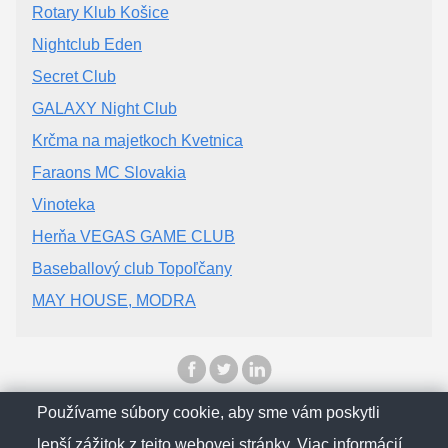
Rotary Klub Košice
Nightclub Eden
Secret Club
GALAXY Night Club
Krčma na majetkoch Kvetnica
Faraons MC Slovakia
Vinoteka
Herňa VEGAS GAME CLUB
Baseballový club Topoľčany
MAY HOUSE, MODRA
Používame súbory cookie, aby sme vám poskytli
© SlovenskObcan 2025
lepší zážitok z tejto webovej stránky. Viac informácií