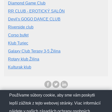
Diamond Game Club
RR CLUB - EROTICKÝ SALÓN
Devil's GOGO DANCE CLUB
Riverside club
Corso bufet
Klub Turiec
Galaxy Club Terasy 3-5 Žilina
Rotary klub Žilina
Kulturak klub
Používame súbory cookie, aby sme vám poskytli
© SlovenskObcan 2025
lepší zážitok z tejto webovej stránky. Viac informácií
nájdete v našich
zásadách ochrany osobných