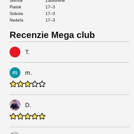
Štvrtok
Zatvorené
Piatok
17–3
Sobota
17–3
Nedeľa
17–3
Recenzie Mega club
T.
m.
D.