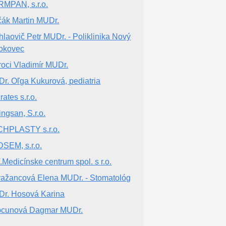
MPAN, s.r.o.
čák Martin MUDr.
hlaovič Petr MUDr. - Poliklinika Nový
okovec
roci Vladimír MUDr.
r. Oľga Kukurová, pediatria
ates s.r.o.
ingsan, S.r.o.
HPLASTY s.r.o.
SEM, s.r.o.
.Medicínske centrum spol. s r.o.
ažancová Elena MUDr. - Stomatológ
r. Hosová Karina
cunová Dagmar MUDr.