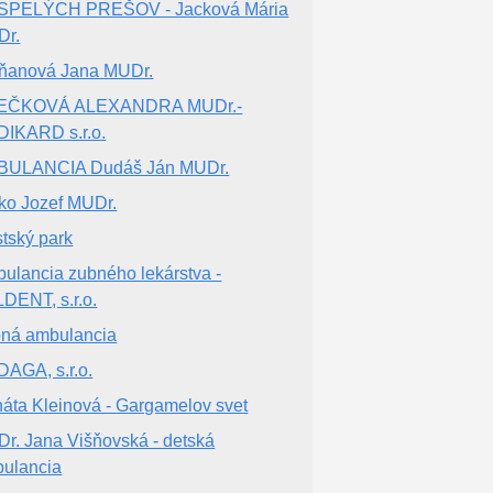
SPELÝCH PREŠOV - Jacková Mária
Dr.
ňanová Jana MUDr.
EČKOVÁ ALEXANDRA MUDr.-
IKARD s.r.o.
BULANCIA Dudáš Ján MUDr.
ko Jozef MUDr.
tský park
ulancia zubného lekárstva -
DENT, s.r.o.
ná ambulancia
AGA, s.r.o.
áta Kleinová - Gargamelov svet
r. Jana Višňovská - detská
ulancia