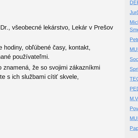
DER
Jur
Mic
Dr., všeobecné lekárstvo, Lekár v Prešov
Sm
Pet
e hodiny, obľúbené časy, kontakt,
MUD
nané používateľmi.
Socr
o znamená, že so svojimi zákazníkmi
Spr
 s ich službami cítiť skvele,
TEC
PED
M.V
Pov
MUD
Pap