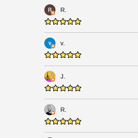
R.
v.
J.
R.