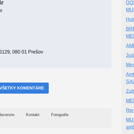
ár
DO
MU
r
Hut
BR
MED
AM
6129, 080 01 Prešov
Jus
Mes
Amb
SAL
 VŠETKY KOMENTÁRE
Zub
MED
Ren
Recenzie
Kontakt
Fotografie
MUD
amb