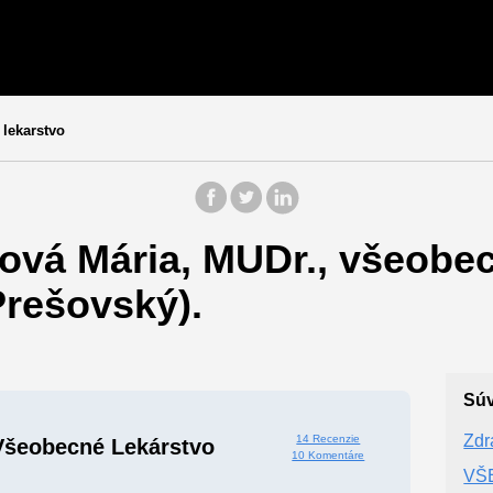
lekarstvo
ová Mária, MUDr., všeobec
Prešovský).
Súv
Zdr
14 Recenzie
Všeobecné Lekárstvo
10 Komentáre
VŠ