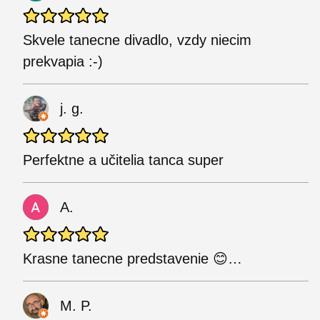
Skvele tanecne divadlo, vzdy niecim
prekvapia :-)
j. g.
Perfektne a učitelia tanca super
A.
Krasne tanecne predstavenie 😊…
M. P.