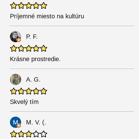
Príjemné miesto na kultúru
P. F.
Krásne prostredie.
A. G.
Skvelý tím
M. V. (.