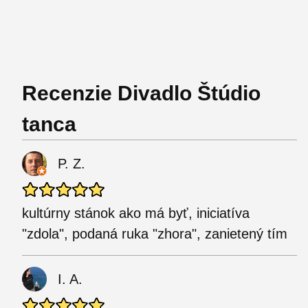
Recenzie Divadlo Štúdio
tanca
P. Z.
kultúrny stánok ako má byť, iniciatíva
"zdola", podaná ruka "zhora", zanietený tím
I. A.