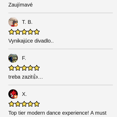
Zaujímavé
T. B.
Vynikajúce divadlo..
F.
treba zazit👍…
X.
Top tier modern dance experience! A must