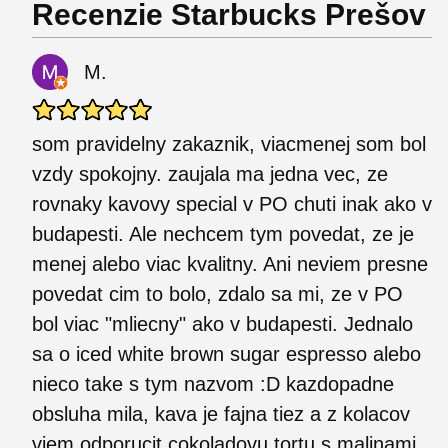
Recenzie Starbucks Prešov
M.
som pravidelny zakaznik, viacmenej som bol
vzdy spokojny. zaujala ma jedna vec, ze
rovnaky kavovy special v PO chuti inak ako v
budapesti. Ale nechcem tym povedat, ze je
menej alebo viac kvalitny. Ani neviem presne
povedat cim to bolo, zdalo sa mi, ze v PO
bol viac "mliecny" ako v budapesti. Jednalo
sa o iced white brown sugar espresso alebo
nieco take s tym nazvom :D kazdopadne
obsluha mila, kava je fajna tiez a z kolacov
viem odporucit cokoladovu tortu s malinami.