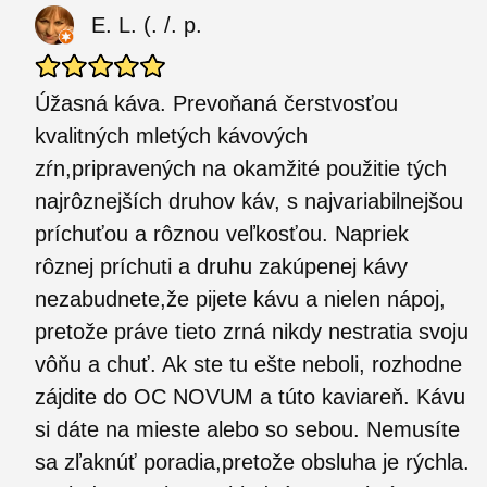
E. L. (. /. p.
Úžasná káva. Prevoňaná čerstvosťou
kvalitných mletých kávových
zŕn,pripravených na okamžité použitie tých
najrôznejších druhov káv, s najvariabilnejšou
príchuťou a rôznou veľkosťou. Napriek
rôznej príchuti a druhu zakúpenej kávy
nezabudnete,že pijete kávu a nielen nápoj,
pretože práve tieto zrná nikdy nestratia svoju
vôňu a chuť. Ak ste tu ešte neboli, rozhodne
zájdite do OC NOVUM a túto kaviareň. Kávu
si dáte na mieste alebo so sebou. Nemusíte
sa zľaknúť poradia,pretože obsluha je rýchla.