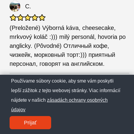
С.
(Preložené) Výborná káva, cheesecake,
mrkvový koláč :))) milý personál, hovoria po
anglicky. (Pôvodné) Отличный кофе,
чизкейк, морковный торт:))) приятный
персонал, говорят на английском.
Používame súbory cookie, aby sme vám poskytli
R.
lepší zážitok z tejto webovej stránky. Viac informácií
nájdete v našich
zásadách ochrany osobných
(Preložené) Vynikajúca káva, príjemná
údajov
obsluha (Pôvodné) Vynikající káva, příjemná
obsluha
Prijať