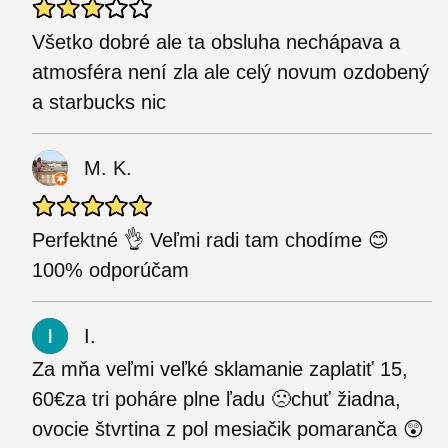
Všetko dobré ale ta obsluha nechápava a
atmosféra není zla ale celý novum ozdobený
a starbucks nic
M. K.
Perfektné 👌 Veľmi radi tam chodíme 😊
100% odporúčam
I.
Za mňa veľmi veľké sklamanie zaplatiť 15,
60€za tri poháre plne ľadu 🙁chuť žiadna,
ovocie štvrtina z pol mesiačik pomaranča 😲