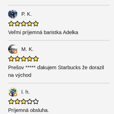
P. K.
Veľmi príjemná baristka Adelka
M. K.
Prešov ***** ďakujem Starbucks že dorazil
na východ
l. h.
Príjemná obsluha.