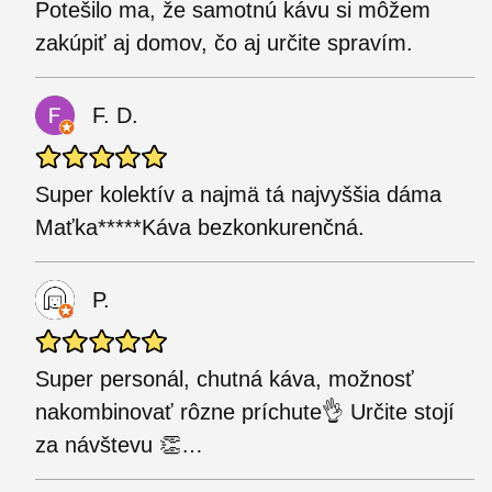
Potešilo ma, že samotnú kávu si môžem
zakúpiť aj domov, čo aj určite spravím.
F. D.
Super kolektív a najmä tá najvyššia dáma
Maťka*****Káva bezkonkurenčná.
P.
Super personál, chutná káva, možnosť
nakombinovať rôzne príchute👌 Určite stojí
za návštevu 👏…