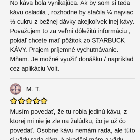
No káva bola vynikajúca. Ak by som si teda
kávu osladila , rozhodne by stačila ¼ najviac
⅓ cukru z bežnej dávky akejkoľvek inej kávy.
Považujem to za veľmi dôležitú informáciu ,
pokiaľ chcete mať pôžitok zo STARBUCK
KÁVY. Prajem príjemné vychutnávanie.
Mňam. Je možné využiť donášku / napríklad
cez aplikáciu Volt.
M. T.
Musím povedať, že tu robia jedinú kávu, z
ktorej mi nie je zle na žalúdku, čo je už čo
povedať. Osobne kávu nemám rada, ale túto
si vždy rada dám. Najradšej mám a vždy