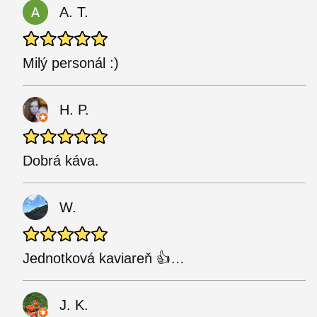
A. T.
Milý personál :)
H. P.
Dobrá káva.
W.
Jednotková kaviareň 👍…
J. K.