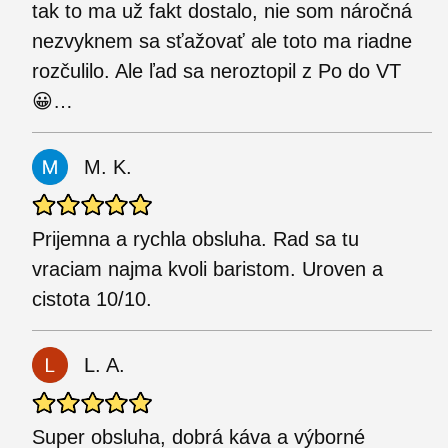
tak to ma už fakt dostalo, nie som náročná
nezvyknem sa sťažovať ale toto ma riadne
rozčulilo. Ale ľad sa neroztopil z Po do VT
😀…
M. K.
Prijemna a rychla obsluha. Rad sa tu
vraciam najma kvoli baristom. Uroven a
cistota 10/10.
L. A.
Super obsluha, dobrá káva a výborné