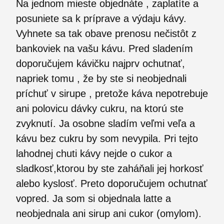
Na jednom mieste objednáte , zaplatíte a
posuniete sa k príprave a výdaju kávy.
Vyhnete sa tak obave prenosu nečistôt z
bankoviek na vašu kávu. Pred sladením
doporučujem kávičku najprv ochutnať,
napriek tomu , že by ste si neobjednali
príchuť v sirupe , pretože káva nepotrebuje
ani polovicu dávky cukru, na ktorú ste
zvyknutí. Ja osobne sladím veľmi veľa a
kávu bez cukru by som nevypila. Pri tejto
lahodnej chuti kávy nejde o cukor a
sladkosť,ktorou by ste zaháňali jej horkosť
alebo kyslosť. Preto doporučujem ochutnať
vopred. Ja som si objednala latte a
neobjednala ani sirup ani cukor (omylom).