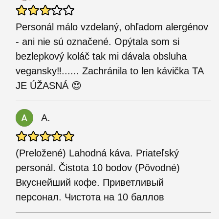
Personál málo vzdelaný, ohľadom alergénov
- ani nie sú označené. Opýtala som si
bezlepkový koláč tak mi dávala obsluha
vegansky‼️...... Zachránila to len kávička TA
JE ÚŽASNÁ 😍
А.
(Preložené) Lahodná káva. Priateľský
personál. Čistota 10 bodov (Pôvodné)
Вкуснейший кофе. Приветливый
персонал. Чистота на 10 баллов