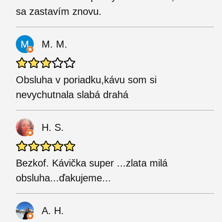
sa zastavím znovu.
M. M.
Obsluha v poriadku,kávu som si
nevychutnala slabá drahá
H. S.
Bezkof. Kávička super ...zlata milá
obsluha...ďakujeme...
A. H.