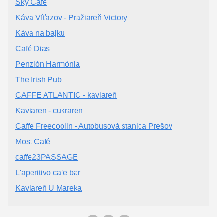
Sky Cafe
Káva Víťazov - Pražiareň Victory
Káva na bajku
Café Dias
Penzión Harmónia
The Irish Pub
CAFFE ATLANTIC - kaviareň
Kaviaren - cukraren
Caffe Freecoolin - Autobusová stanica Prešov
Most Café
caffe23PASSAGE
L'aperitivo cafe bar
Kaviareň U Mareka