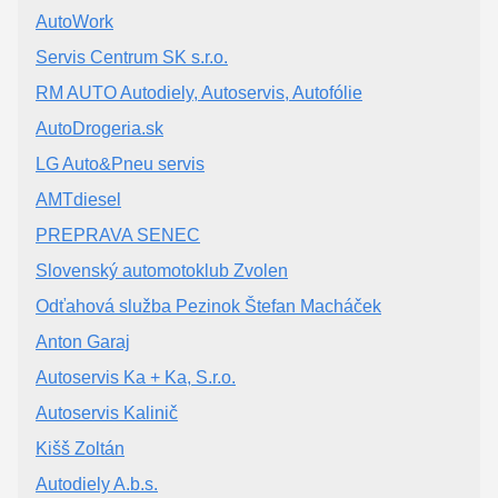
AutoWork
Servis Centrum SK s.r.o.
RM AUTO Autodiely, Autoservis, Autofólie
AutoDrogeria.sk
LG Auto&Pneu servis
AMTdiesel
PREPRAVA SENEC
Slovenský automotoklub Zvolen
Odťahová služba Pezinok Štefan Macháček
Anton Garaj
Autoservis Ka + Ka, S.r.o.
Autoservis Kalinič
Kišš Zoltán
Autodiely A.b.s.