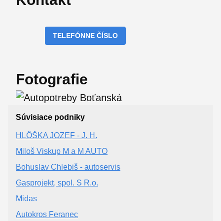
TELEFÓNNE ČÍSLO
Fotografie
Súvisiace podniky
HLÔŠKA JOZEF - J. H.
Miloš Viskup M a M AUTO
Bohuslav Chlebiš - autoservis
Gasprojekt, spol. S R.o.
Midas
Autokros Feranec