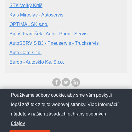
STK Veľký Krtíš
Kais Miroslav - Autoservis
OPTIMAL SK s.r.o.
Bigoš František - Auto - Pneu - Servis
AutoSERVIS BJ - Pneuservis - Truckservis
Auto Care s.r.o.
Europ - Autosklo Ke, S.r.o.
Používame súbory cookie, aby sme vám poskytli
© SlovenskObcan 2025
lepší zážitok z tejto webovej stránky. Viac informácií
nájdete v našich
zásadách ochrany osobných
Zásady ochrany osobných údajov
údajov
Kontakt