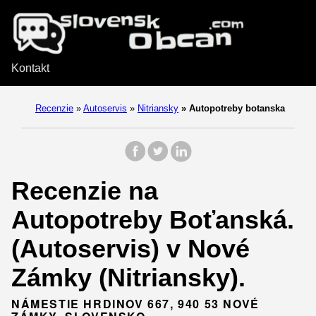
Kontakt
Recenzie
»
Autoservis
»
Nitriansky
»
Autopotreby botanska
Recenzie na
Autopotreby Boťanská.
(Autoservis) v Nové
Zámky (Nitriansky).
NÁMESTIE HRDINOV 667, 940 53 NOVÉ